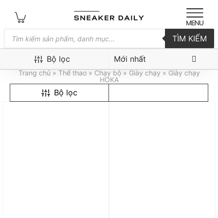
Tìm
TÌM KIẾM
kiếm
sản
Giày chạy HOKA
phẩm
Bộ lọc
Trang chủ
»
Thể thao
»
Chạy bộ
»
Giày chạy
» Giày chạy
HOKA
Bộ lọc
Trả góp 0%
Trả góp 0%