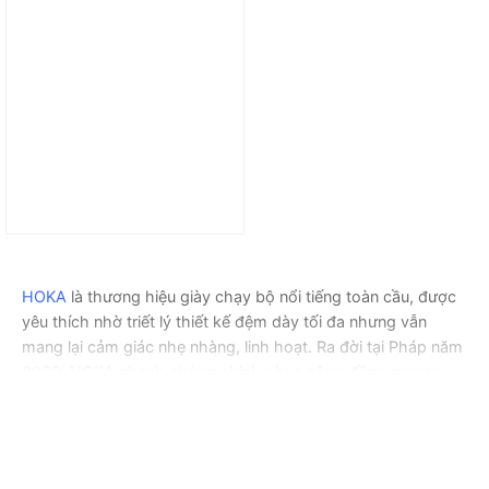
Giày Hoka Tecton X 3
‘Black Violet’ 11155112-
SSC
5.999.000
₫
HOKA
là thương hiệu giày chạy bộ nổi tiếng toàn cầu, được
yêu thích nhờ triết lý thiết kế đệm dày tối đa nhưng vẫn
mang lại cảm giác nhẹ nhàng, linh hoạt. Ra đời tại Pháp năm
2009, HOKA nhanh chóng chinh phục cộng đồng runner
chuyên nghiệp lẫn phong trào, trở thành biểu tượng của sự
thoải mái và hiệu suất. Tại Sneaker Daily, bộ sưu tập giày
chạy HOKA chính hãng được tuyển chọn kỹ lưỡng, đáp ứng
đa dạng nhu cầu của bạn.