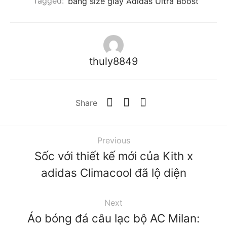
Tagged:
bảng size giày Adidas Ultra Boost
thuly8849
Share
Previous
Sốc với thiết kế mới của Kith x
adidas Climacool đã lộ diện
Next
Áo bóng đá câu lạc bộ AC Milan: