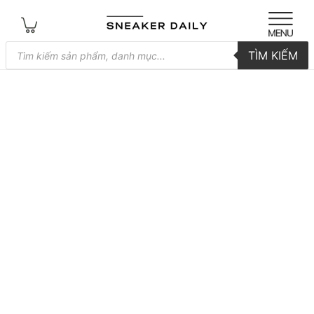
Tìm
TÌM KIẾM
kiếm
sản
phẩm