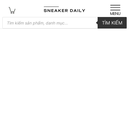
Tìm
TÌM KIẾM
kiếm
sản
phẩm