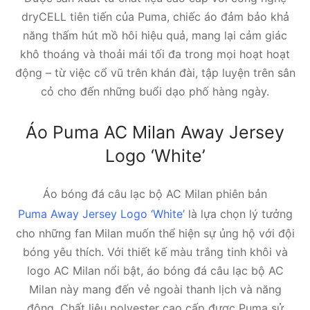
dryCELL tiên tiến của Puma, chiếc áo đảm bảo khả
năng thấm hút mồ hôi hiệu quả, mang lại cảm giác
khô thoáng và thoải mái tối đa trong mọi hoạt hoạt
động – từ việc cổ vũ trên khán đài, tập luyện trên sân
cỏ cho đến những buổi dạo phố hàng ngày.
Áo Puma AC Milan Away Jersey
Logo ‘White’
Áo bóng đá câu lạc bộ AC Milan phiên bản
Puma Away Jersey Logo ‘White’
là lựa chọn lý tưởng
cho những fan Milan muốn thể hiện sự ủng hộ với đội
bóng yêu thích. Với thiết kế màu trắng tinh khôi và
logo AC Milan nổi bật, áo bóng đá câu lạc bộ AC
Milan này mang đến vẻ ngoài thanh lịch và năng
động. Chất liệu polyester cao cấp được Puma sử