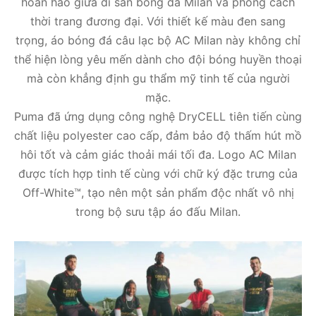
hoàn hảo giữa di sản bóng đá Milan và phong cách
thời trang đương đại. Với thiết kế màu đen sang
trọng, áo bóng đá câu lạc bộ AC Milan này không chỉ
thể hiện lòng yêu mến dành cho đội bóng huyền thoại
mà còn khẳng định gu thẩm mỹ tinh tế của người
mặc.
Puma đã ứng dụng công nghệ DryCELL tiên tiến cùng
chất liệu polyester cao cấp, đảm bảo độ thấm hút mồ
hôi tốt và cảm giác thoải mái tối đa. Logo AC Milan
được tích hợp tinh tế cùng với chữ ký đặc trưng của
Off-White™, tạo nên một sản phẩm độc nhất vô nhị
trong bộ sưu tập áo đấu Milan.