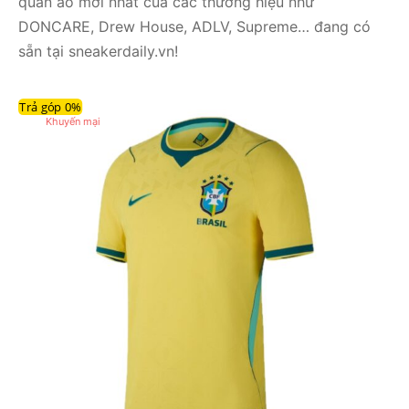
quần áo mới nhất của các thương hiệu như
DONCARE, Drew House, ADLV, Supreme… đang có
sẵn tại sneakerdaily.vn!
Trả góp 0%
Sản
Khuyến mại
phẩm
đang
giảm
giá