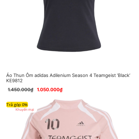
Áo Thun Ôm adidas Adilenium Season 4 Teamgeist ‘Black’
KE9812
1.450.000
₫
1.050.000
₫
Trả góp 0%
Sản
Khuyến mại
phẩm
đang
giảm
giá