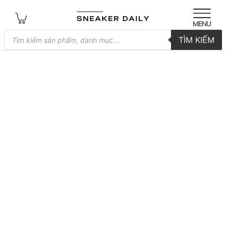
Tìm
TÌM KIẾM
kiếm
sản
phẩm