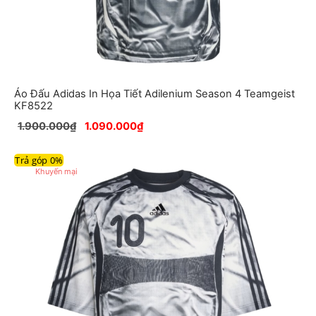
Áo Đấu Adidas In Họa Tiết Adilenium Season 4 Teamgeist
KF8522
1.900.000
₫
1.090.000
₫
Trả góp 0%
Sản
Khuyến mại
phẩm
đang
giảm
giá