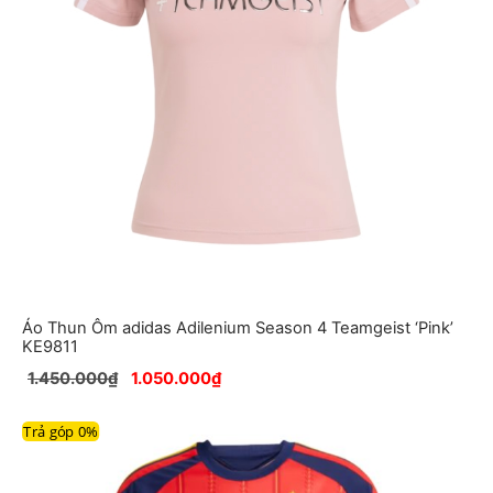
Áo Thun Ôm adidas Adilenium Season 4 Teamgeist ‘Pink’
KE9811
1.450.000
₫
1.050.000
₫
Trả góp 0%