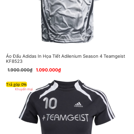
Áo Đấu Adidas In Họa Tiết Adilenium Season 4 Teamgeist
KF8523
1.900.000
₫
1.090.000
₫
Trả góp 0%
Sản
Khuyến mại
phẩm
đang
giảm
giá