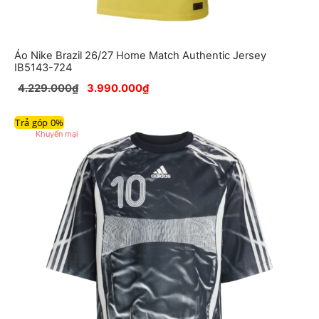
Áo Nike Brazil 26/27 Home Match Authentic Jersey
IB5143-724
4.229.000
₫
3.990.000
₫
Trả góp 0%
Sản
Khuyến mại
phẩm
đang
giảm
giá