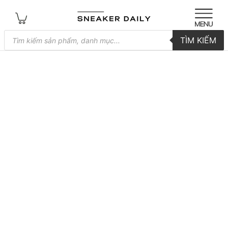
Tìm
TÌM KIẾM
kiếm
sản
phẩm