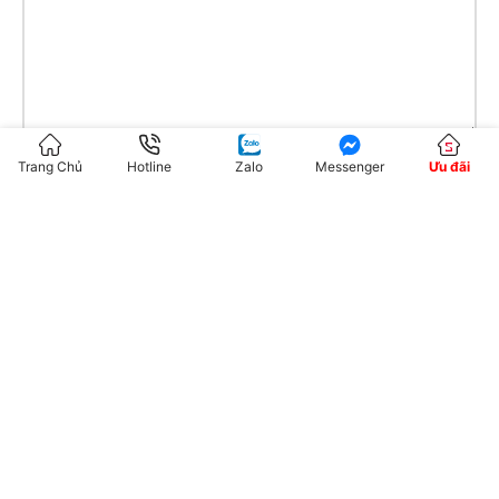
Trang Chủ
Hotline
Zalo
Messenger
Ưu đãi
Tên
*
Email
*
Trang web
Lưu tên của tôi, email, và trang web trong trình