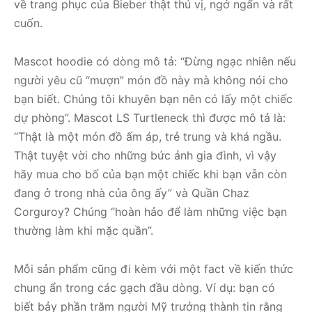
về trang phục của Bieber thật thú vị, ngớ ngẩn và rất
cuốn.
Mascot hoodie có dòng mô tả: “Đừng ngạc nhiên nếu
người yêu cũ “mượn” món đồ này mà không nói cho
bạn biết. Chúng tôi khuyên bạn nên có lấy một chiếc
dự phòng”. Mascot LS Turtleneck thì được mô tả là:
“Thật là một món đồ ấm áp, trẻ trung và khá ngầu.
Thật tuyệt vời cho những bức ảnh gia đình, vì vậy
hãy mua cho bố của bạn một chiếc khi bạn vẫn còn
đang ở trong nhà của ông ấy” và Quần Chaz
Corguroy? Chúng “hoàn hảo để làm những việc bạn
thường làm khi mặc quần”.
Mỗi sản phẩm cũng đi kèm với một fact về kiến ​​thức
chung ẩn trong các gạch đầu dòng. Ví dụ: bạn có
biết bảy phần trăm người Mỹ trưởng thành tin rằng