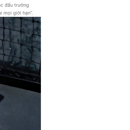
ác đấu trường
i mọi giới hạn”.