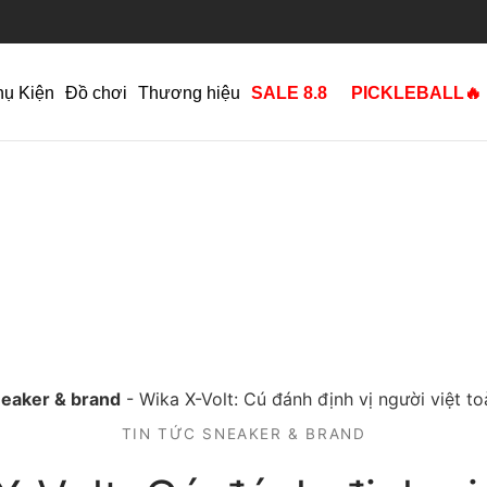
hụ Kiện
Đồ chơi
Thương hiệu
SALE 8.8
PICKLEBALL🔥
neaker & brand
-
Wika X-Volt: Cú đánh định vị người việt t
TIN TỨC SNEAKER & BRAND