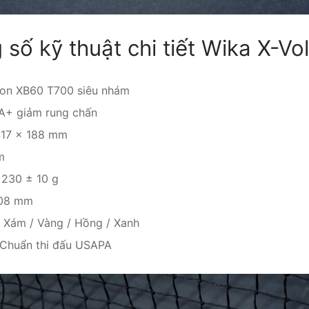
số kỹ thuật chi tiết Wika X-Vol
on XB60 T700 siêu nhám
A+ giảm rung chấn
17 × 188 mm
m
230 ± 10 g
08 mm
 Xám / Vàng / Hồng / Xanh
Chuẩn thi đấu USAPA