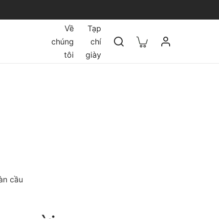
Về
Tạp
chúng
chí
tôi
giày
oàn cầu