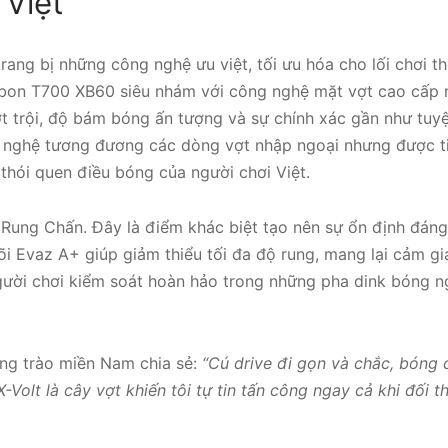
 Việt
rang bị những công nghệ ưu việt, tối ưu hóa cho lối chơi t
bon T700 XB60 siêu nhám với công nghệ mặt vợt cao cấp 
t trội, độ bám bóng ấn tượng và sự chính xác gần như tuyệ
 nghệ tương đương các dòng vợt nhập ngoại nhưng được ti
 thói quen điều bóng của người chơi Việt.
Rung Chấn. Đây là điểm khác biệt tạo nên sự ổn định đáng
Lõi Evaz A+ giúp giảm thiểu tối đa độ rung, mang lại cảm 
gười chơi kiểm soát hoàn hảo trong những pha dink bóng n
ng trào miền Nam chia sẻ:
“Cú drive đi gọn và chắc, bóng 
-Volt là cây vợt khiến tôi tự tin tấn công ngay cả khi đối t