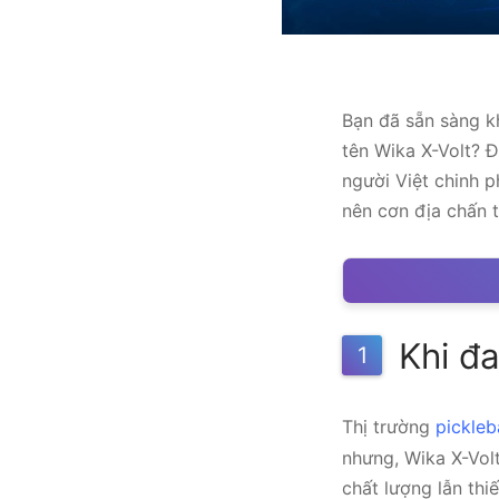
Bạn đã sẵn sàng 
tên Wika X-Volt? Đ
người Việt chinh p
nên cơn địa chấn 
Khi đa
1
Thị trường
pickleb
nhưng, Wika X-Vol
chất lượng lẫn thi