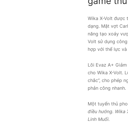
game thủ
Wika X-Volt được t
dạng. Mặt vợt Car
năng tạo xoáy vượ
Volt sử dụng công
hợp với thể lực và
Lõi Evaz A+ Giảm 
cho Wika X-Volt. 
chắc”, cho phép n
phản công nhanh.
Một tuyển thủ pho
điều hướng. Wika X
Linh Muối.