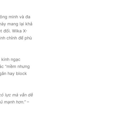
hông minh và đa
này mang lại khả
t đối. Wika X-
nh chỉnh để phù
 kinh ngạc
giác “mềm nhưng
gắn hay block
có lực mà vẫn dễ
hủ mạnh hơn.” –