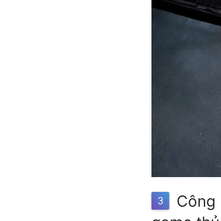
Công n
3