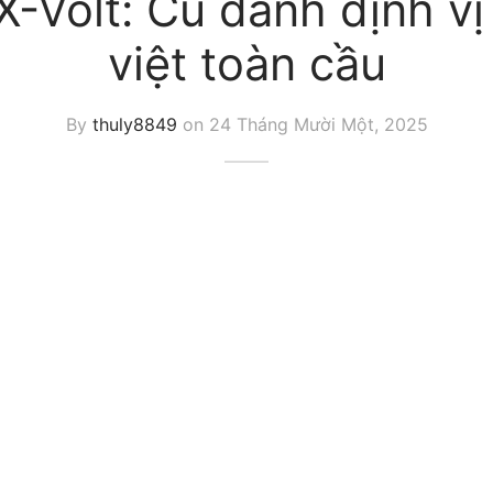
X-Volt: Cú đánh định vị
việt toàn cầu
By
thuly8849
on
24 Tháng Mười Một, 2025