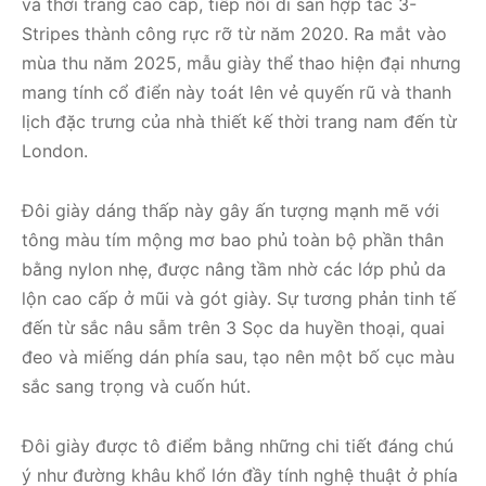
và thời trang cao cấp, tiếp nối di sản hợp tác 3-
Stripes thành công rực rỡ từ năm 2020. Ra mắt vào
mùa thu năm 2025, mẫu giày thể thao hiện đại nhưng
mang tính cổ điển này toát lên vẻ quyến rũ và thanh
lịch đặc trưng của nhà thiết kế thời trang nam đến từ
London.
Đôi giày dáng thấp này gây ấn tượng mạnh mẽ với
tông màu tím mộng mơ bao phủ toàn bộ phần thân
bằng nylon nhẹ, được nâng tầm nhờ các lớp phủ da
lộn cao cấp ở mũi và gót giày. Sự tương phản tinh tế
đến từ sắc nâu sẫm trên 3 Sọc da huyền thoại, quai
đeo và miếng dán phía sau, tạo nên một bố cục màu
sắc sang trọng và cuốn hút.
Đôi giày được tô điểm bằng những chi tiết đáng chú
ý như đường khâu khổ lớn đầy tính nghệ thuật ở phía