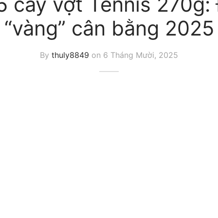
5 cây vợt Tennis 270g:
“vàng” cân bằng 2025
By
thuly8849
on
6 Tháng Mười, 2025