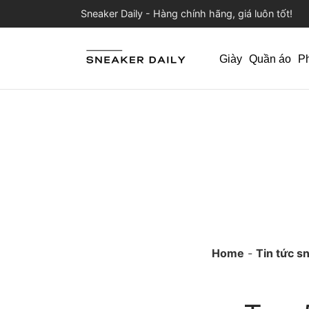
Sneaker Daily - Hàng chính hãng, giá luôn tốt!
Giày
Quần áo
P
Home
-
Tin tức s