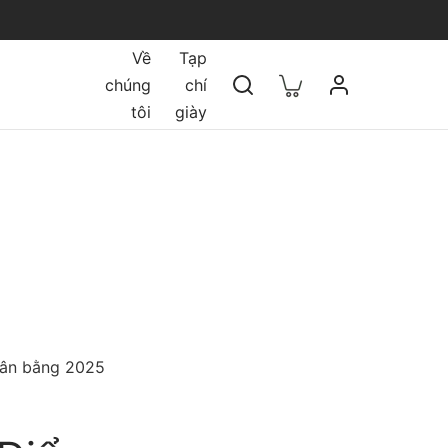
Về
Tạp
chúng
chí
tôi
giày
cân bằng 2025