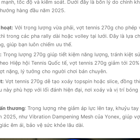
mạnh, tốc độ và kiểm soát. Dưới đây là bốn lý do chính kh
u hướng hàng đầu năm 2025.
 hoạt:
Với trọng lượng vừa phải, vợt tennis 270g cho phép 
hì trong các pha rally dài hoặc volley tại lưới. Đây là lựa
ng, giúp bạn luôn chiếm ưu thế.
:
Trọng lượng 270g giúp tiết kiệm năng lượng, tránh kiệt sứ
Theo Hiệp hội Tennis Quốc tế, vợt tennis 270g giảm tới 20%
vợt nặng, lý tưởng cho người chơi bán chuyên.
t:
Vợt tennis 270g dễ tạo xoáy topspin hoặc slice, đồng th
u này phù hợp với lối đánh hiện đại, nơi xoáy và vị trí bón
ấn thương
: Trọng lượng nhẹ giảm áp lực lên tay, khuỷu tay
 2025, như Vibration Dampening Mesh của Yonex, giúp vợ
iác êm ái, bảo vệ sức khỏe lâu dài.