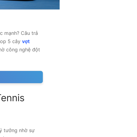
ức mạnh? Câu trả
top 5 cây
vợt
hờ công nghệ đột
Tennis
ý tưởng nhờ sự