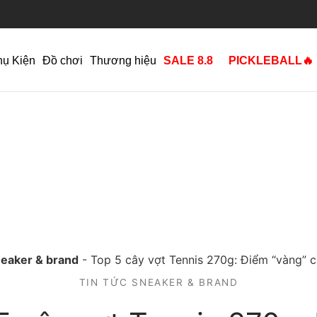
hụ Kiện
Đồ chơi
Thương hiệu
SALE 8.8
PICKLEBALL🔥
neaker & brand
-
Top 5 cây vợt Tennis 270g: Điểm “vàng” 
TIN TỨC SNEAKER & BRAND