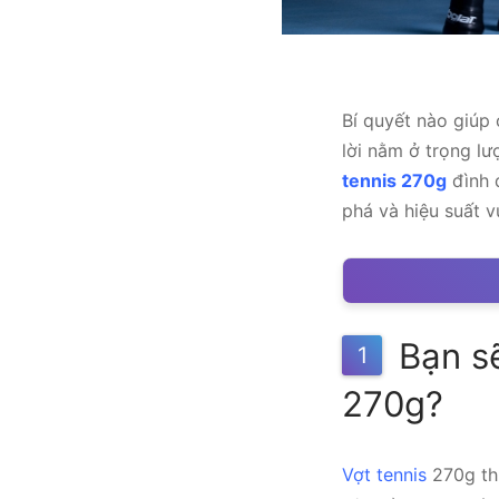
Bí quyết nào giúp 
lời nằm ở trọng l
tennis 270g
đình 
phá và hiệu suất vư
Bạn sẽ
1
270g?
Vợt tennis
270g th