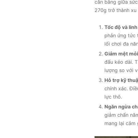
cân bằng giữa sức 
270g trở thành x
Tốc độ và linh
phản ứng tức t
lối chơi đa nă
Giảm mệt mỏi
đấu kéo dài. 
lượng so với 
Hỗ trợ kỹ thuậ
chính xác. Điề
lực thô.
Ngăn ngừa ch
giảm chấn năm
mang lại cảm g