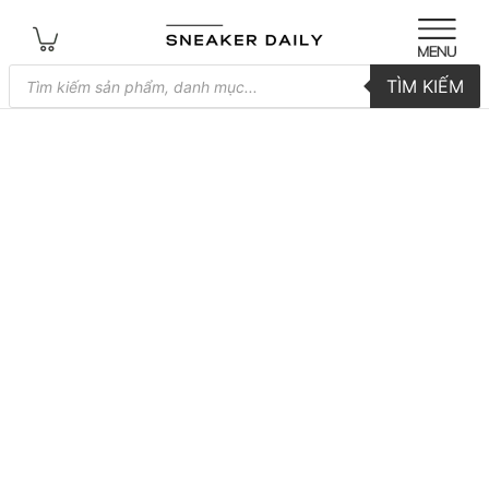
Tìm
TÌM KIẾM
kiếm
sản
phẩm