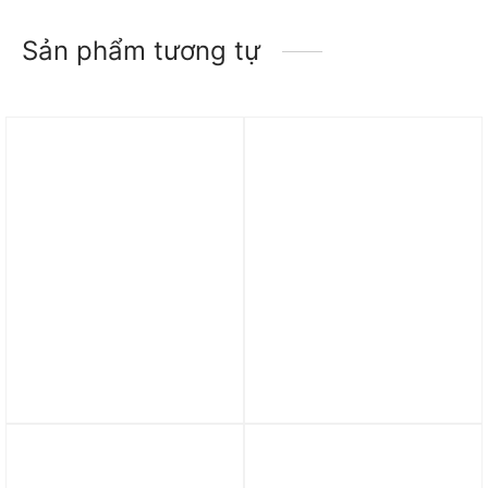
Sản phẩm tương tự
Vợt Proton Series Three –
Vợt Proton Series One –
Raw Carbon “White”
Type A “Pink”
6.650.000
₫
7.450.000
₫