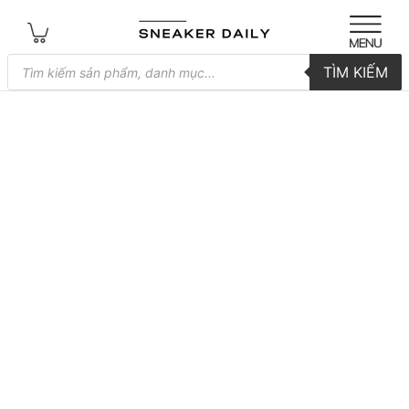
Tìm
TÌM KIẾM
kiếm
sản
phẩm