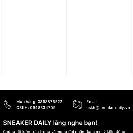
Vợt Proton Series One –
Vợt Pickleball Proton
Type A “Grey”
Series 3 Flamingo
‘Cream’ Limited Edition
7.450.000
₫
9.500.000
₫
8.900.000
₫
Mua hàng:
0898875522
Email
CSKH:
0948334705
cskh@sneakerdaily.vn
SNEAKER DAILY lắng nghe bạn!
Chúng tôi luôn trân trọng và mong đợi nhận được mọi ý kiến đóng