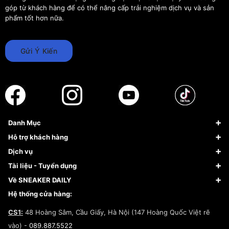
góp từ khách hàng để có thể nâng cấp trải nghiệm dịch vụ và sản
phẩm tốt hơn nữa.
Gửi Ý Kiến
Danh Mục
Sneaker
Hỗ trợ khách hàng
Giày Bóng Rổ
FAQs & Help
Dịch vụ
Giày Nike
Về Fundiin
Tạp chí
Tài liệu - Tuyển dụng
Giày Adidas
Hướng dẫn thanh toán trả sau qua Fundiin
Dịch vụ ký gửi
Đăng ký bản quyền
Về SNEAKER DAILY
Giày Peak
Chính sách đổi trả/Hoàn tiền
Tuyển dụng
Câu chuyện về SNEAKER DAILY
Hệ thống cửa hàng:
Lego
Chính sách giao hàng/Kiểm hàng
Đăng ký Cộng Tác Viên Bán Hàng
Cam kết mua sắm
CS1:
48 Hoàng Sâm, Cầu Giấy, Hà Nội (147 Hoàng Quốc Việt rẽ
Chính sách bảo hành
Hợp tác NCC
vào) -
089.887.5522