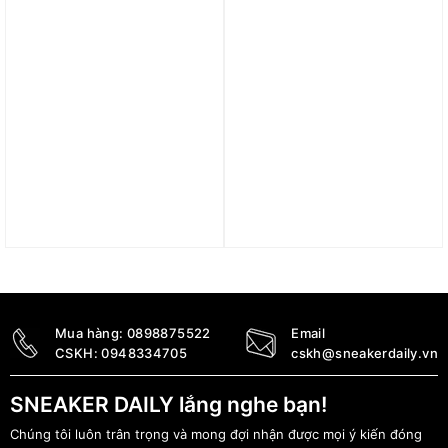
Giày Tennis/Pickleball
Giày Tennis/Pickleballl
Babolat Propulse Fury 3
NikeCourt Lite 4
All Court 30S24208-
Premium ‘NYC
1005
Tournament Pack’
FQ8718-002
3.699.000
₫
1.990.000
₫
2.990.000
₫
Mua hàng:
0898875522
Email
CSKH:
0948334705
cskh@sneakerdaily.vn
SNEAKER DAILY lắng nghe bạn!
Chúng tôi luôn trân trọng và mong đợi nhận được mọi ý kiến đóng