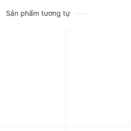
Sản phẩm tương tự
Vợt Joola Ben Johns
Giày Tennis/Pickleball
Perseus 3S 14mm “Blue”
Nike Court Vapor Lite 2
17064
HC ‘White Metallic Silver’
DV2019-101
6.999.000
₫