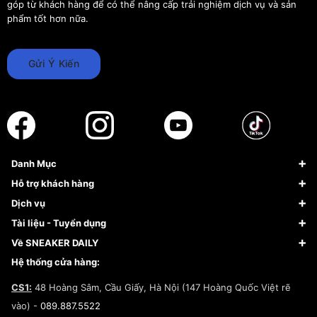
góp từ khách hàng để có thể nâng cấp trải nghiệm dịch vụ và sản
phẩm tốt hơn nữa.
Gửi Ý Kiến
Danh Mục
Sneaker
Hỗ trợ khách hàng
Giày Bóng Rổ
FAQs & Help
Dịch vụ
Giày Nike
Về Fundiin
Tạp chí
Tài liệu - Tuyển dụng
Giày Adidas
Hướng dẫn thanh toán trả sau qua Fundiin
Dịch vụ ký gửi
Đăng ký bản quyền
Về SNEAKER DAILY
Giày Peak
Chính sách đổi trả/Hoàn tiền
Tuyển dụng
Câu chuyện về SNEAKER DAILY
Hệ thống cửa hàng:
Lego
Chính sách giao hàng/Kiểm hàng
Đăng ký Cộng Tác Viên Bán Hàng
Cam kết mua sắm
CS1:
48 Hoàng Sâm, Cầu Giấy, Hà Nội (147 Hoàng Quốc Việt rẽ
Chính sách bảo hành
Hợp tác NCC
vào) -
089.887.5522
Chính sách thanh toán
Chính sách đại lý