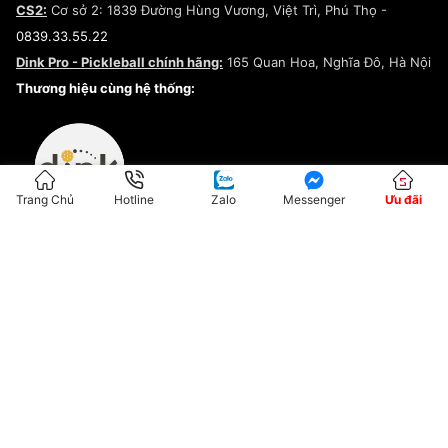
CS2:
Cơ sở 2: 1839 Đường Hùng Vương, Việt Trì, Phú Thọ -
Điều khoản dịch vụ
0839.33.55.22
Chính sách bảo mật
Dink Pro - Pickleball chính hãng:
165 Quan Hoa, Nghĩa Đô, Hà Nội
Kiểm tra tình trạng đơn hàng
Thương hiệu cùng hệ thống:
Trang Chủ
Hotline
Zalo
Messenger
Ưu đãi
ĐKKD:01G8033450 - Cấp ngày: 04/05/2023 - Nơi cấp: Hà Nội
Hộ Kinh Doanh Đại Lý Sneaker MST: 8828563711-001