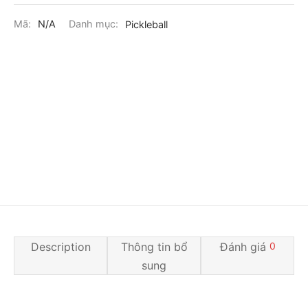
Mã:
N/A
Danh mục:
Pickleball
Description
Thông tin bổ
Đánh giá
0
sung