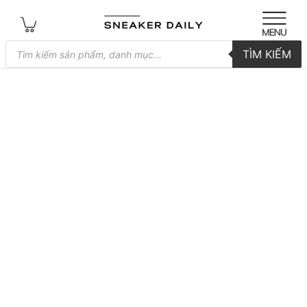
Tìm
TÌM KIẾM
kiếm
sản
phẩm