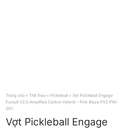
Trang chủ
»
Thể thao
»
Pickleball
» Vợt Pickleball Engage
Pursuit V2.0 Amplified Carbon Hybrid – Pink Blaze PV2-PIN-
001
Vợt Pickleball Engage