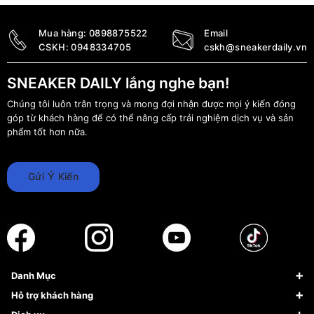
Mua hàng:
0898875522
Email
CSKH:
0948334705
cskh@sneakerdaily.vn
SNEAKER DAILY lắng nghe bạn!
Chúng tôi luôn trân trọng và mong đợi nhận được mọi ý kiến đóng
góp từ khách hàng để có thể nâng cấp trải nghiệm dịch vụ và sản
phẩm tốt hơn nữa.
Gửi Ý Kiến
Danh Mục
Sneaker
Hỗ trợ khách hàng
Giày Bóng Rổ
FAQs & Help