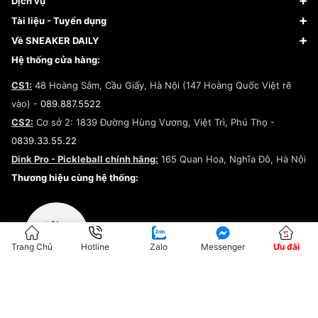
Dịch vụ
Giày Nike
Về Fundiin
Tạp chí
Tài liệu - Tuyển dụng
Giày Adidas
Hướng dẫn thanh toán trả sau qua Fundiin
Dịch vụ ký gửi
Đăng ký bản quyền
Về SNEAKER DAILY
Giày Peak
Chính sách đổi trả/Hoàn tiền
Tuyển dụng
Câu chuyện về SNEAKER DAILY
Hệ thống cửa hàng:
Lego
Chính sách giao hàng/Kiểm hàng
Đăng ký Cộng Tác Viên Bán Hàng
Cam kết mua sắm
CS1:
48 Hoàng Sâm, Cầu Giấy, Hà Nội (147 Hoàng Quốc Việt rẽ
Chính sách bảo hành
Hợp tác NCC
vào) -
089.887.5522
Chính sách thanh toán
Chính sách đại lý
CS2:
Cơ sở 2: 1839 Đường Hùng Vương, Việt Trì, Phú Thọ -
Điều khoản dịch vụ
0839.33.55.22
Chính sách bảo mật
Dink Pro - Pickleball chính hãng:
165 Quan Hoa, Nghĩa Đô, Hà Nội
Kiểm tra tình trạng đơn hàng
Thương hiệu cùng hệ thống:
Trang Chủ
Hotline
Zalo
Messenger
Ưu đãi