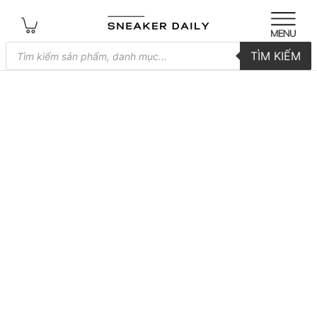
Tìm
TÌM KIẾM
kiếm
sản
phẩm