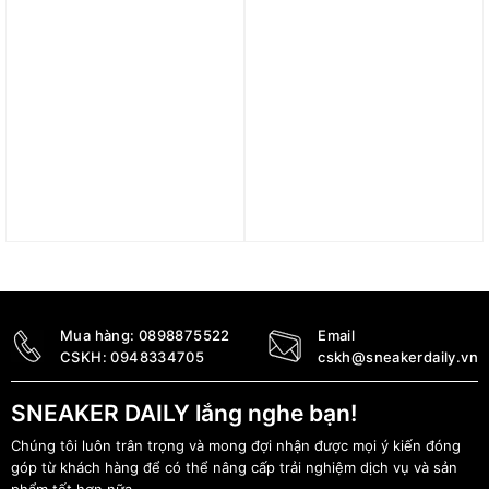
Túi xách Li-ning Cầu
Túi Nike Heritage Retro
Lông ABJP078-3
Hip Pack (Small, 1L)
DR6266-478
1.400.000
₫
890.000
₫
Mua hàng:
0898875522
Email
CSKH:
0948334705
cskh@sneakerdaily.vn
SNEAKER DAILY lắng nghe bạn!
Chúng tôi luôn trân trọng và mong đợi nhận được mọi ý kiến đóng
góp từ khách hàng để có thể nâng cấp trải nghiệm dịch vụ và sản
phẩm tốt hơn nữa.