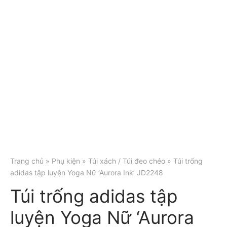
Trang chủ
»
Phụ kiện
»
Túi xách / Túi đeo chéo
» Túi trống
adidas tập luyện Yoga Nữ ‘Aurora Ink’ JD2248
Túi trống adidas tập
luyện Yoga Nữ ‘Aurora