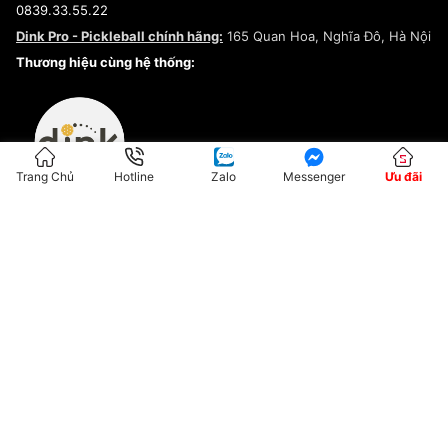
0839.33.55.22
Chính sách bảo mật
Dink Pro - Pickleball chính hãng:
165 Quan Hoa, Nghĩa Đô, Hà Nội
Kiểm tra tình trạng đơn hàng
Thương hiệu cùng hệ thống:
Trang Chủ
Hotline
Zalo
Messenger
Ưu đãi
ĐKKD:01G8033450 - Cấp ngày: 04/05/2023 - Nơi cấp: Hà Nội
Hộ Kinh Doanh Đại Lý Sneaker MST: 8828563711-001