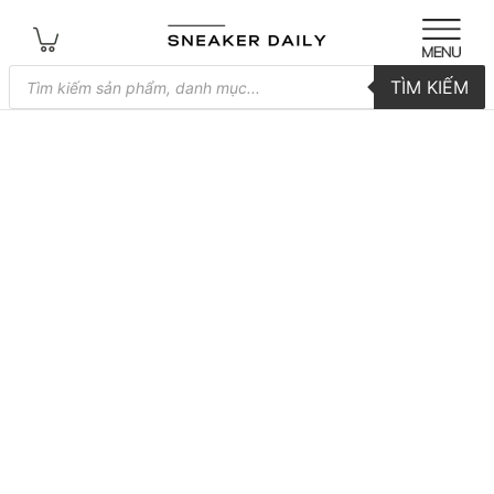
Tìm
TÌM KIẾM
kiếm
sản
phẩm