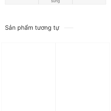
sung
Sản phẩm tương tự
Trả góp 0%
Trả góp 0%
Túi Jordan Velocity
Túi Marc Jacobs The