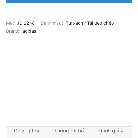
Mã:
JD 2248
Danh mục:
Túi xách / Túi đeo chéo
Brand:
adidas
Description
Thông tin bổ
Đánh giá
0