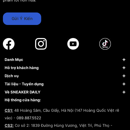
Gửi Ý Kiến
Danh Mục
Sneaker
Hỗ trợ khách hàng
Giày Bóng Rổ
FAQs & Help
Dịch vụ
Giày Nike
Về Fundiin
Tạp chí
Tài liệu - Tuyển dụng
Giày Adidas
Hướng dẫn thanh toán trả sau qua Fundiin
Dịch vụ ký gửi
Đăng ký bản quyền
Về SNEAKER DAILY
Giày Peak
Chính sách đổi trả/Hoàn tiền
Tuyển dụng
Câu chuyện về SNEAKER DAILY
Hệ thống cửa hàng:
Lego
Chính sách giao hàng/Kiểm hàng
Đăng ký Cộng Tác Viên Bán Hàng
Cam kết mua sắm
CS1:
48 Hoàng Sâm, Cầu Giấy, Hà Nội (147 Hoàng Quốc Việt rẽ
Chính sách bảo hành
Hợp tác NCC
vào) -
089.887.5522
Chính sách thanh toán
Chính sách đại lý
CS2:
Cơ sở 2: 1839 Đường Hùng Vương, Việt Trì, Phú Thọ -
Điều khoản dịch vụ