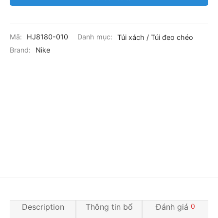
Mã:
HJ8180-010
Danh mục:
Túi xách / Túi đeo chéo
Brand:
Nike
Description
Thông tin bổ
Đánh giá
0