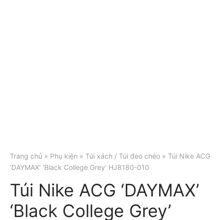
Trang chủ
»
Phụ kiện
»
Túi xách / Túi đeo chéo
» Túi Nike ACG
‘DAYMAX’ ‘Black College Grey’ HJ8180-010
Túi Nike ACG ‘DAYMAX’
‘Black College Grey’