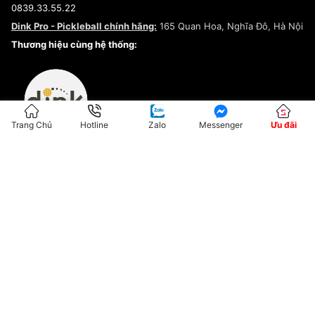
0839.33.55.22
Chính sách bảo mật
Dink Pro - Pickleball chính hãng:
165 Quan Hoa, Nghĩa Đô, Hà Nội
Kiểm tra tình trạng đơn hàng
Thương hiệu cùng hệ thống:
Trang Chủ
Hotline
Zalo
Messenger
Ưu đãi
ĐKKD:01G8033450 - Cấp ngày: 04/05/2023 - Nơi cấp: Hà Nội
Hộ Kinh Doanh Đại Lý Sneaker MST: 8828563711-001