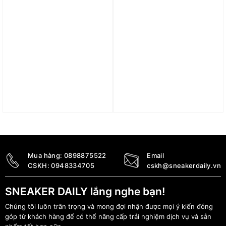
Túi Nike Diamond Duffel
Túi adidas Adicolor
Black IB3163-091
Classic Round Bag –
Better Scarlet IX7489
3.590.000
₫
790.000
₫
Mua hàng:
0898875522
Email
CSKH:
0948334705
cskh@sneakerdaily.vn
SNEAKER DAILY lắng nghe bạn!
Chúng tôi luôn trân trọng và mong đợi nhận được mọi ý kiến đóng
góp từ khách hàng để có thể nâng cấp trải nghiệm dịch vụ và sản