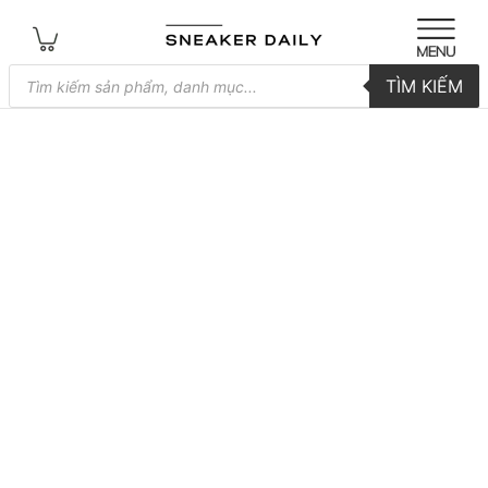
Tìm
TÌM KIẾM
kiếm
sản
phẩm