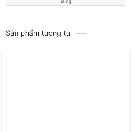
sung
Sản phẩm tương tự
Trả góp 0%
Trả góp 0%
Túi Diesel 1DR Shoulder
Túi Nike Sportswear