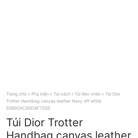
Trang chủ
»
Phụ kiện
»
Túi xách / Túi đeo chéo
» Túi Dior
Trotter Handbag canvas leather Navy off white
92890AC96DAF72GS
Túi Dior Trotter
Handbag canvas leather