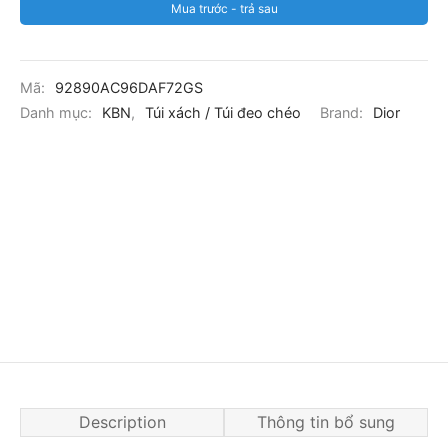
Mua trước - trả sau
Mã:
92890AC96DAF72GS
Danh mục:
KBN
,
Túi xách / Túi đeo chéo
Brand:
Dior
Description
Thông tin bổ sung