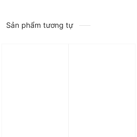
Sản phẩm tương tự
Trả góp 0%
Trả góp 0%
Giày đá bóng Mizuno
Giày Air Jordan 1 Retro
Morelia Neo IV Pro TF
High OG ‘Satin Bred’