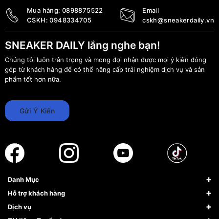
Mua hàng:
0898875522
Email
CSKH:
0948334705
cskh@sneakerdaily.vn
SNEAKER DAILY lắng nghe bạn!
Chúng tôi luôn trân trọng và mong đợi nhận được mọi ý kiến đóng
góp từ khách hàng để có thể nâng cấp trải nghiệm dịch vụ và sản
phẩm tốt hơn nữa.
Gửi Ý Kiến
Danh Mục
Sneaker
Hỗ trợ khách hàng
Giày Bóng Rổ
FAQs & Help
Dịch vụ
Giày Nike