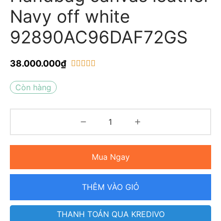
Navy off white
92890AC96DAF72GS
38.000.000
₫
trên 5 dựa trên
1
đánh giá
Còn hàng
Mua Ngay
THÊM VÀO GIỎ
THANH TOÁN QUA KREDIVO