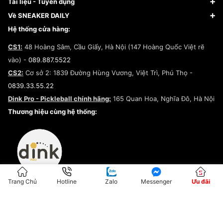
Về Fundiin
Tạp chí
Tài liệu - Tuyển dụng
Giày Adidas
Hướng dẫn thanh toán trả sau qua Fundiin
Dịch vụ ký gửi
Đăng ký bản quyền
Về SNEAKER DAILY
Giày Peak
Chính sách đổi trả/Hoàn tiền
Tuyển dụng
Câu chuyện về SNEAKER DAILY
Hệ thống cửa hàng:
Lego
Chính sách giao hàng/Kiểm hàng
Đăng ký Cộng Tác Viên Bán Hàng
Cam kết mua sắm
CS1:
48 Hoàng Sâm, Cầu Giấy, Hà Nội (147 Hoàng Quốc Việt rẽ
Chính sách bảo hành
Hợp tác NCC
vào) -
089.887.5522
Chính sách thanh toán
Chính sách đại lý
CS2:
Cơ sở 2: 1839 Đường Hùng Vương, Việt Trì, Phú Thọ -
Điều khoản dịch vụ
0839.33.55.22
Chính sách bảo mật
Dink Pro - Pickleball chính hãng:
165 Quan Hoa, Nghĩa Đô, Hà Nội
Kiểm tra tình trạng đơn hàng
Thương hiệu cùng hệ thống:
Trang Chủ
Hotline
Zalo
Messenger
Ưu đãi
ĐKKD:01G8033450 - Cấp ngày: 04/05/2023 - Nơi cấp: Hà Nội