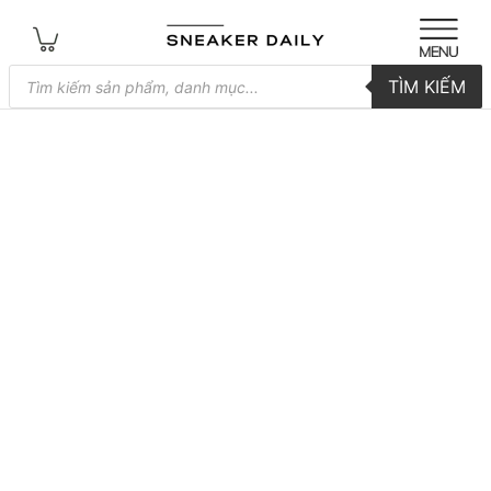
Tìm
TÌM KIẾM
kiếm
sản
phẩm