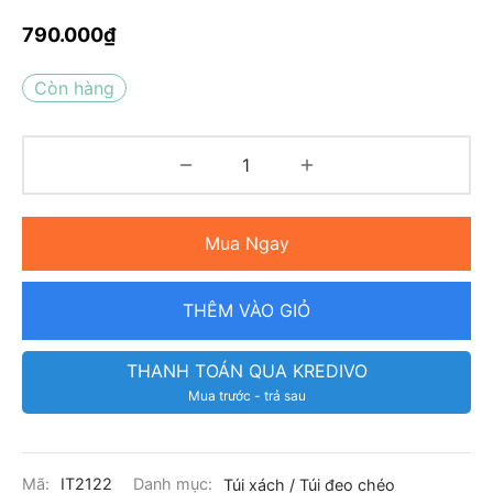
790.000
₫
Còn hàng
Mua Ngay
THÊM VÀO GIỎ
THANH TOÁN QUA KREDIVO
Mua trước - trả sau
Mã:
IT2122
Danh mục:
Túi xách / Túi đeo chéo