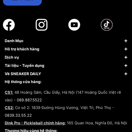
Danh Mục
Sneaker
Hỗ trợ khách hàng
Giày Bóng Rổ
FAQs & Help
Dịch vụ
Giày Nike
Về Fundiin
Tạp chí
Tài liệu - Tuyển dụng
Giày Adidas
Hướng dẫn thanh toán trả sau qua Fundiin
Dịch vụ ký gửi
Đăng ký bản quyền
Về SNEAKER DAILY
Giày Peak
Chính sách đổi trả/Hoàn tiền
Tuyển dụng
Câu chuyện về SNEAKER DAILY
Hệ thống cửa hàng:
Lego
Chính sách giao hàng/Kiểm hàng
Đăng ký Cộng Tác Viên Bán Hàng
Cam kết mua sắm
CS1:
48 Hoàng Sâm, Cầu Giấy, Hà Nội (147 Hoàng Quốc Việt rẽ
Chính sách bảo hành
Hợp tác NCC
vào) -
089.887.5522
Chính sách thanh toán
Chính sách đại lý
CS2:
Cơ sở 2: 1839 Đường Hùng Vương, Việt Trì, Phú Thọ -
Điều khoản dịch vụ
0839.33.55.22
Chính sách bảo mật
Dink Pro - Pickleball chính hãng:
165 Quan Hoa, Nghĩa Đô, Hà Nội
Kiểm tra tình trạng đơn hàng
Thương hiệu cùng hệ thống: