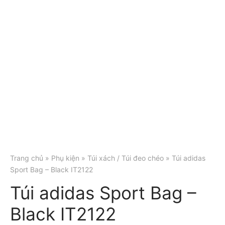
Trang chủ
»
Phụ kiện
»
Túi xách / Túi đeo chéo
» Túi adidas
Sport Bag – Black IT2122
Túi adidas Sport Bag –
Black IT2122