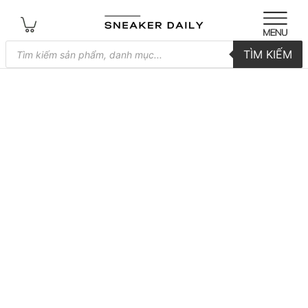
Tìm
TÌM KIẾM
kiếm
sản
phẩm