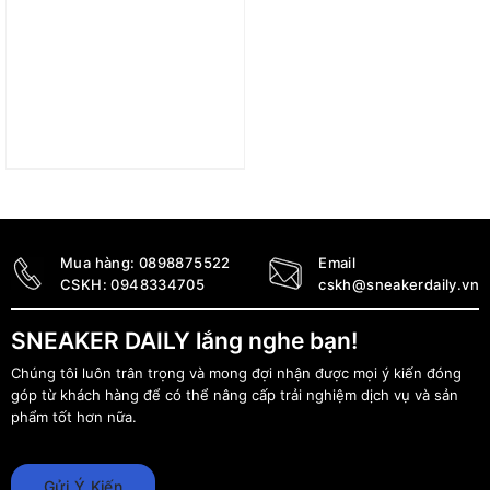
Túi Nike Aura Crescent
Cross-Body Bag (4L)
Black HQ4370-010
1.490.000
₫
Mua hàng:
0898875522
Email
CSKH:
0948334705
cskh@sneakerdaily.vn
SNEAKER DAILY lắng nghe bạn!
Chúng tôi luôn trân trọng và mong đợi nhận được mọi ý kiến đóng
góp từ khách hàng để có thể nâng cấp trải nghiệm dịch vụ và sản
phẩm tốt hơn nữa.
Gửi Ý Kiến