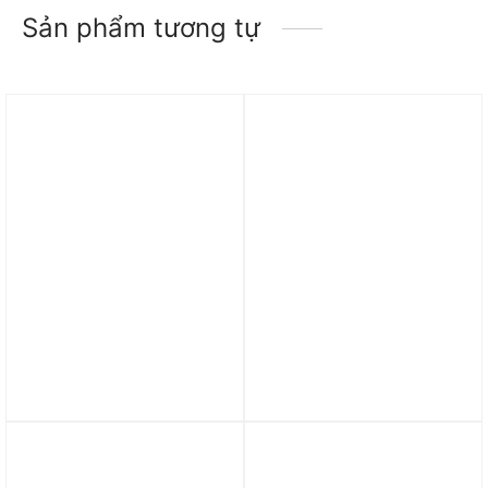
Sản phẩm tương tự
Trả góp 0%
Trả góp 0%
Túi adidas Hybrid Duffel
Túi Nike Mini Shoe Box
Bag – Carbon IT4590
Cross-Body Bag (3L)
FN3059-010
1.490.000
₫
1.490.000
₫