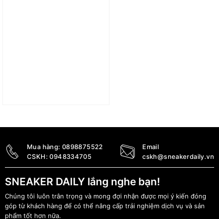
Túi adidas Monogram
Jacquard Suede Mini
Duffel Bag – Cream
White IT7386
2.490.000
₫
Mua hàng:
0898875522
Email
CSKH:
0948334705
cskh@sneakerdaily.vn
SNEAKER DAILY lắng nghe bạn!
Chúng tôi luôn trân trọng và mong đợi nhận được mọi ý kiến đóng
góp từ khách hàng để có thể nâng cấp trải nghiệm dịch vụ và sản
phẩm tốt hơn nữa.