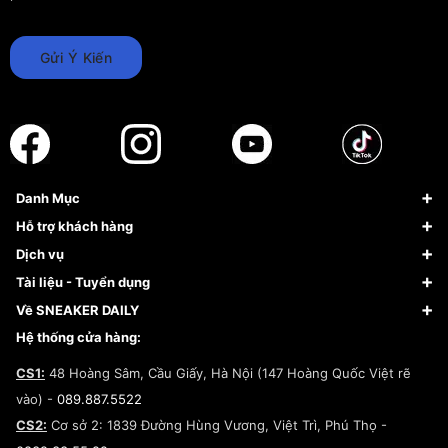
Gửi Ý Kiến
Danh Mục
Sneaker
Hỗ trợ khách hàng
Giày Bóng Rổ
FAQs & Help
Dịch vụ
Giày Nike
Về Fundiin
Tạp chí
Tài liệu - Tuyển dụng
Giày Adidas
Hướng dẫn thanh toán trả sau qua Fundiin
Dịch vụ ký gửi
Đăng ký bản quyền
Về SNEAKER DAILY
Giày Peak
Chính sách đổi trả/Hoàn tiền
Tuyển dụng
Câu chuyện về SNEAKER DAILY
Hệ thống cửa hàng:
Lego
Chính sách giao hàng/Kiểm hàng
Đăng ký Cộng Tác Viên Bán Hàng
Cam kết mua sắm
CS1:
48 Hoàng Sâm, Cầu Giấy, Hà Nội (147 Hoàng Quốc Việt rẽ
Chính sách bảo hành
Hợp tác NCC
vào) -
089.887.5522
Chính sách thanh toán
Chính sách đại lý
CS2:
Cơ sở 2: 1839 Đường Hùng Vương, Việt Trì, Phú Thọ -
Điều khoản dịch vụ