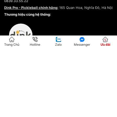
0839.33.55.22
Chính sách bảo mật
Dink Pro - Pickleball chính hãng:
165 Quan Hoa, Nghĩa Đô, Hà Nội
Kiểm tra tình trạng đơn hàng
Thương hiệu cùng hệ thống:
Trang Chủ
Hotline
Zalo
Messenger
Ưu đãi
ĐKKD:01G8033450 - Cấp ngày: 04/05/2023 - Nơi cấp: Hà Nội
Hộ Kinh Doanh Đại Lý Sneaker MST: 8828563711-001