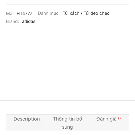
Mã:
HT4777
Danh mục:
Túi xách / Túi đeo chéo
Brand:
adidas
Description
Thông tin bổ
Đánh giá
0
sung