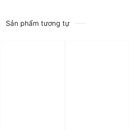
Sản phẩm tương tự
Trả góp 0%
Trả góp 0%
Túi Đeo Chéo Nữ Nike
Túi Nike Sportswear
Sportswear Futura 365
Women’s Futura 365