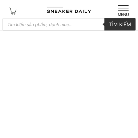
Tìm
TÌM KIẾM
kiếm
sản
phẩm