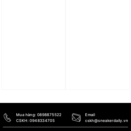
2.490.000
₫
1.390.000
₫
Trả góp 0%
Trả góp 0%
Quần Nike Off-White™
Quần Nike Club Men’s
Waterproof Wind Pants
Woven Flow Shorts
Grass ‘Green’ DV4453-
FN3308-345
389
1.390.000
₫
7.190.000
₫
Mua hàng:
0898875522
Email
CSKH:
0948334705
cskh@sneakerdaily.vn