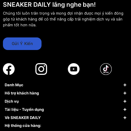
SNEAKER DAILY lắng nghe bạn!
Chúng tôi luôn trân trọng và mong đợi nhận được mọi ý kiến đóng
góp từ khách hàng để có thể nâng cấp trải nghiệm dịch vụ và sản
phẩm tốt hơn nữa.
Gửi Ý Kiến
Danh Mục
Sneaker
Hỗ trợ khách hàng
Giày Bóng Rổ
FAQs & Help
Dịch vụ
Giày Nike
Về Fundiin
Tạp chí
Tài liệu - Tuyển dụng
Giày Adidas
Hướng dẫn thanh toán trả sau qua Fundiin
Dịch vụ ký gửi
Đăng ký bản quyền
Về SNEAKER DAILY
Giày Peak
Chính sách đổi trả/Hoàn tiền
Tuyển dụng
Câu chuyện về SNEAKER DAILY
Hệ thống cửa hàng:
Lego