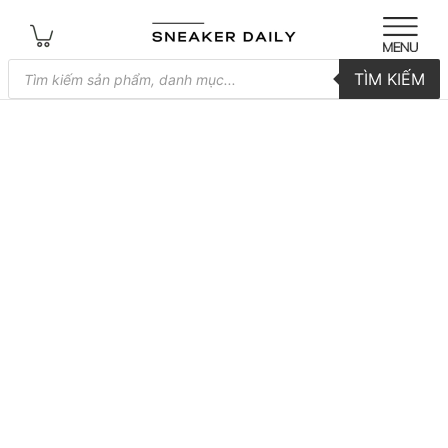
Tìm
TÌM KIẾM
kiếm
sản
phẩm