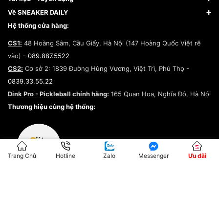
Giày Adidas
Hướng dẫn thanh toán trả sau qua Fundiin
Dịch vụ ký gửi
Đăng ký bản quyền
Về SNEAKER DAILY
Giày Peak
Chính sách đổi trả/Hoàn tiền
Tuyển dụng
Câu chuyện về SNEAKER DAILY
Hệ thống cửa hàng:
Lego
Chính sách giao hàng/Kiểm hàng
Đăng ký Cộng Tác Viên Bán Hàng
Cam kết mua sắm
CS1:
48 Hoàng Sâm, Cầu Giấy, Hà Nội (147 Hoàng Quốc Việt rẽ
Chính sách bảo hành
Hợp tác NCC
vào) -
089.887.5522
Chính sách thanh toán
Chính sách đại lý
CS2:
Cơ sở 2: 1839 Đường Hùng Vương, Việt Trì, Phú Thọ -
Điều khoản dịch vụ
0839.33.55.22
Chính sách bảo mật
Dink Pro - Pickleball chính hãng:
165 Quan Hoa, Nghĩa Đô, Hà Nội
Kiểm tra tình trạng đơn hàng
Thương hiệu cùng hệ thống:
Trang Chủ
Hotline
Zalo
Messenger
Ưu đãi
ĐKKD:01G8033450 - Cấp ngày: 04/05/2023 - Nơi cấp: Hà Nội