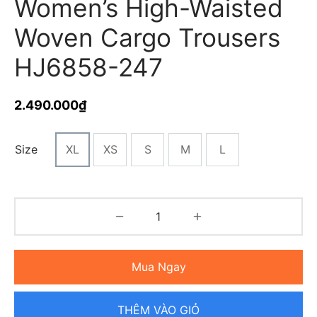
Women’s High-Waisted
Woven Cargo Trousers
HJ6858-247
2.490.000
₫
Size
XL
XS
S
M
L
Mua Ngay
THÊM VÀO GIỎ