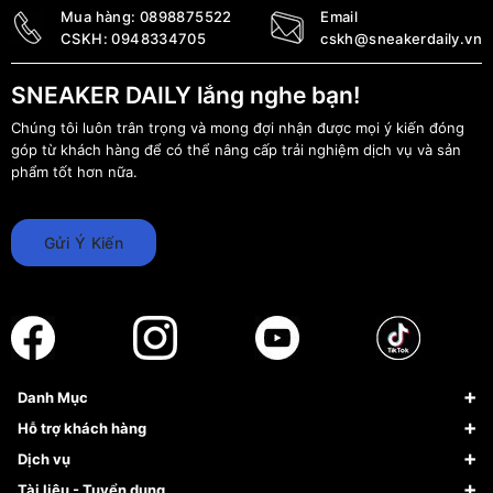
Mua hàng:
0898875522
Email
CSKH:
0948334705
cskh@sneakerdaily.vn
SNEAKER DAILY lắng nghe bạn!
Chúng tôi luôn trân trọng và mong đợi nhận được mọi ý kiến đóng
góp từ khách hàng để có thể nâng cấp trải nghiệm dịch vụ và sản
phẩm tốt hơn nữa.
Gửi Ý Kiến
Danh Mục
Sneaker
Hỗ trợ khách hàng
Giày Bóng Rổ
FAQs & Help
Dịch vụ
Giày Nike
Về Fundiin
Tạp chí
Tài liệu - Tuyển dụng