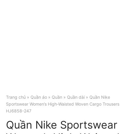
Trang chủ
»
Quần áo
»
Quần
»
Quần dài
» Quần Nike
Sportswear Women’s High-Waisted Woven Cargo Trousers
HJ6858-247
Quần Nike Sportswear