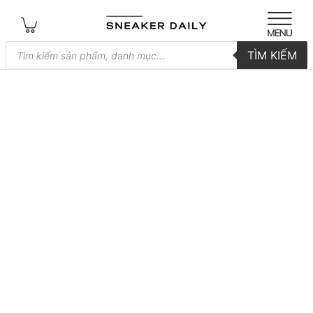
Tìm
TÌM KIẾM
kiếm
sản
phẩm