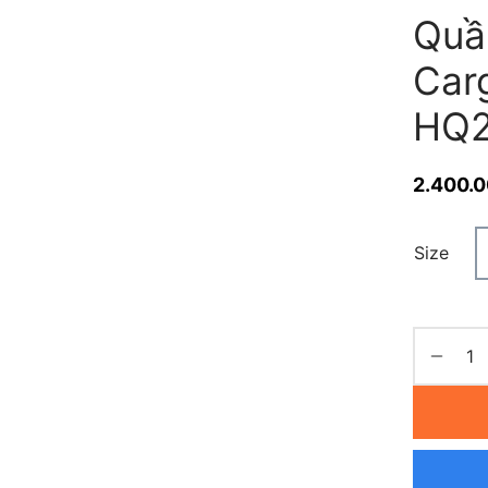
Quầ
Car
HQ2
2.400.
Size