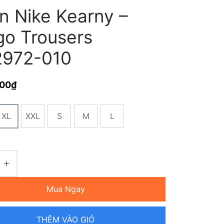
n Nike Kearny –
go Trousers
972-010
000
₫
XL
XXL
S
M
L
Mua Ngay
THÊM VÀO GIỎ