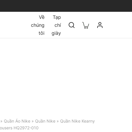
Về
Tạp
chúng
chí
tôi
giày
»
Quần Áo Nike
»
Quần Nike
» Quần Nike Kearny
rousers HQ2972-010