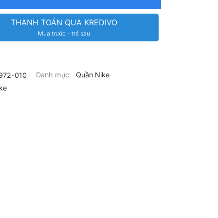
THANH TOÁN QUA KREDIVO
Mua trước - trả sau
972-010
Danh mục:
Quần Nike
ke