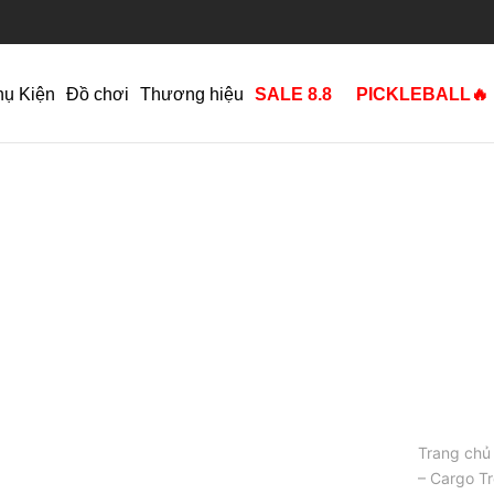
hụ Kiện
Đồ chơi
Thương hiệu
SALE 8.8
PICKLEBALL🔥
Trang chủ
– Cargo T