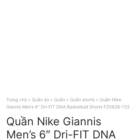
Trang chủ
»
Quần áo
»
Quần
»
Quần shorts
» Quần Nike
Giannis Men’s 6″ Dri-FIT DNA Basketball Shorts FZ0828-133
Quần Nike Giannis
Men’s 6″ Dri-FIT DNA