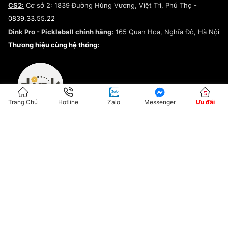
CS2:
Cơ sở 2: 1839 Đường Hùng Vương, Việt Trì, Phú Thọ -
Điều khoản dịch vụ
0839.33.55.22
Chính sách bảo mật
Dink Pro - Pickleball chính hãng:
165 Quan Hoa, Nghĩa Đô, Hà Nội
Kiểm tra tình trạng đơn hàng
Thương hiệu cùng hệ thống:
Trang Chủ
Hotline
Zalo
Messenger
Ưu đãi
ĐKKD:01G8033450 - Cấp ngày: 04/05/2023 - Nơi cấp: Hà Nội
Hộ Kinh Doanh Đại Lý Sneaker MST: 8828563711-001