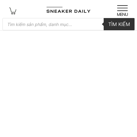
Tìm
TÌM KIẾM
kiếm
sản
phẩm