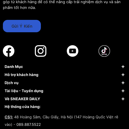
góp từ khách hàng để có thể nâng cấp trải nghiệm dịch vụ và sản
phẩm tốt hơn nữa.
Gửi Ý Kiến
Danh Mục
Sneaker
Hỗ trợ khách hàng
Giày Bóng Rổ
FAQs & Help
Dịch vụ
Giày Nike
Về Fundiin
Tạp chí
Tài liệu - Tuyển dụng
Giày Adidas
Hướng dẫn thanh toán trả sau qua Fundiin
Dịch vụ ký gửi
Đăng ký bản quyền
Về SNEAKER DAILY
Giày Peak
Chính sách đổi trả/Hoàn tiền
Tuyển dụng
Câu chuyện về SNEAKER DAILY
Hệ thống cửa hàng:
Lego
Chính sách giao hàng/Kiểm hàng
Đăng ký Cộng Tác Viên Bán Hàng
Cam kết mua sắm
CS1:
48 Hoàng Sâm, Cầu Giấy, Hà Nội (147 Hoàng Quốc Việt rẽ
Chính sách bảo hành
Hợp tác NCC
vào) -
089.887.5522
Chính sách thanh toán
Chính sách đại lý