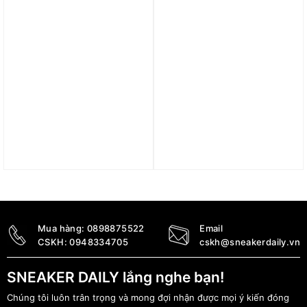
Trả góp 0%
Trả góp 0%
Quần Nike Club Men’s
Quần Nike ACG Older
Woven Flow Shorts
Kids’ Cargo Shorts –
FN3308-345
Black FN9222-010
1.390.000
₫
1.690.000
₫
Mua hàng:
0898875522
Email
CSKH:
0948334705
cskh@sneakerdaily.vn
SNEAKER DAILY lắng nghe bạn!
Chúng tôi luôn trân trọng và mong đợi nhận được mọi ý kiến đóng