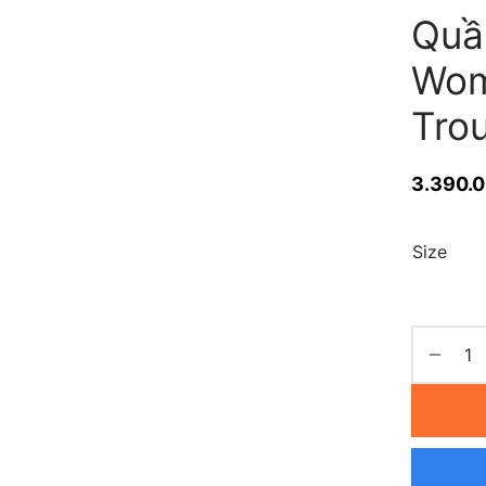
Quần
Wom
Tro
3.390.
Size