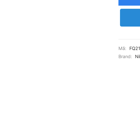
Mã:
FQ2
Brand:
Ni