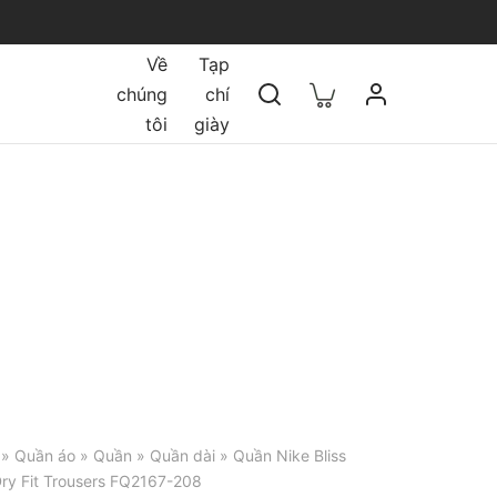
Về
Tạp
chúng
chí
tôi
giày
»
Quần áo
»
Quần
»
Quần dài
» Quần Nike Bliss
ry Fit Trousers FQ2167-208