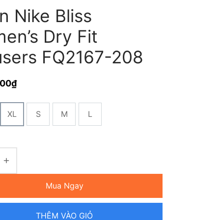
 Nike Bliss
en’s Dry Fit
users FQ2167-208
000
₫
XL
S
M
L
Mua Ngay
THÊM VÀO GIỎ