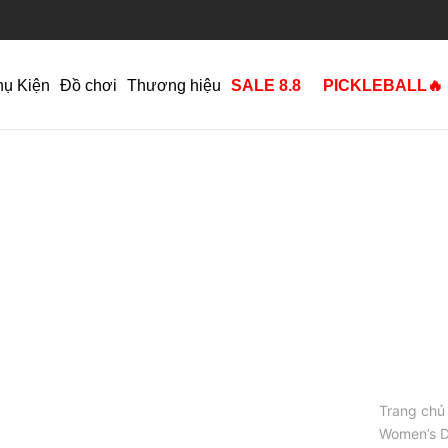
hụ Kiện
Đồ chơi
Thương hiệu
SALE 8.8
PICKLEBALL🔥
Trang chủ
Women’s D