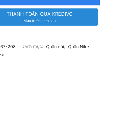
THANH TOÁN QUA KREDIVO
Mua trước - trả sau
167-208
Danh mục:
Quần dài
,
Quần Nike
ke