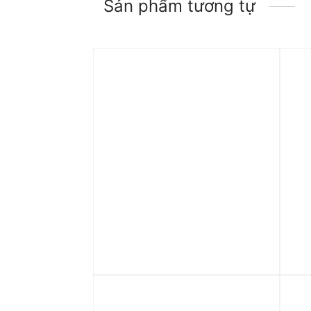
Sản phẩm tương tự
Trả góp 0%
Tr
Quần adidas Bonded SST
Qu
Track Pants – Olive Strata
Fle
IY4878
BV
2.090.000
₫