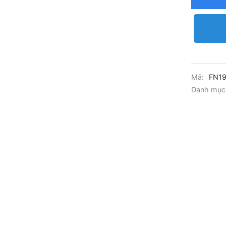
Mã:
FN1
Danh mục