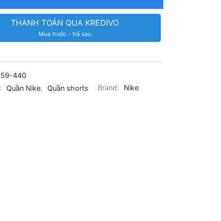
THANH TOÁN QUA KREDIVO
Mua trước - trả sau
959-440
:
Quần Nike
,
Quần shorts
Brand:
Nike