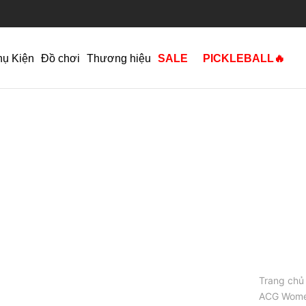
hụ Kiện
Đồ chơi
Thương hiệu
SALE
PICKLEBALL🔥
Trang chủ
ACG Women