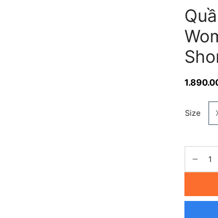
Quầ
Wom
Sho
1.890.0
Size