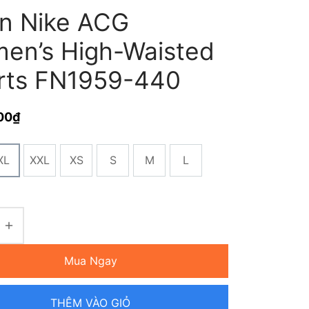
n Nike ACG
en’s High-Waisted
rts FN1959-440
00
₫
XL
XXL
XS
S
M
L
Mua Ngay
THÊM VÀO GIỎ