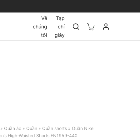
Về
Tạp
chúng
chí
tôi
giày
»
Quần áo
»
Quần
»
Quần shorts
» Quần Nike
’s High-Waisted Shorts FN1959-440