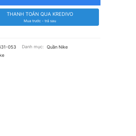
THANH TOÁN QUA KREDIVO
Mua trước - trả sau
431-053
Danh mục:
Quần Nike
ke