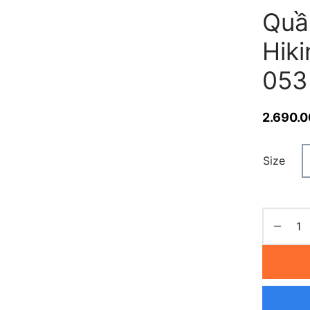
Quầ
Hik
053
2.690.
Size