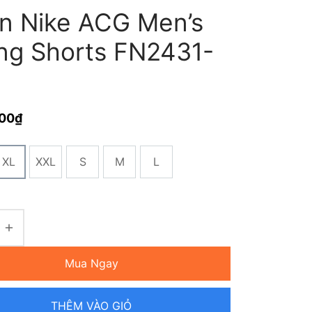
n Nike ACG Men’s
ing Shorts FN2431-
000
₫
XL
XXL
S
M
L
Mua Ngay
THÊM VÀO GIỎ