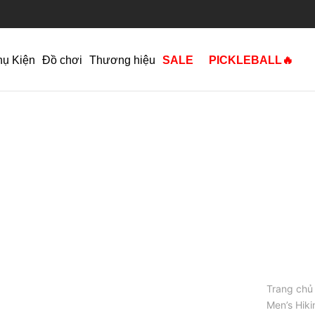
hụ Kiện
Đồ chơi
Thương hiệu
SALE
PICKLEBALL🔥
Trang chủ
Men’s Hik