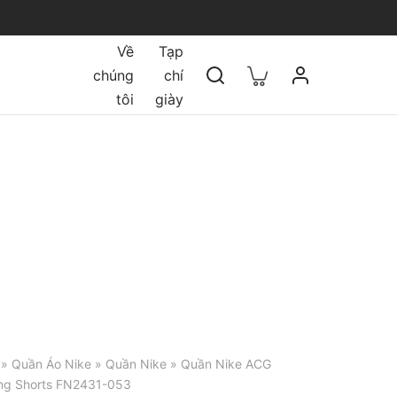
Về
Tạp
chúng
chí
tôi
giày
»
Quần Áo Nike
»
Quần Nike
» Quần Nike ACG
ing Shorts FN2431-053