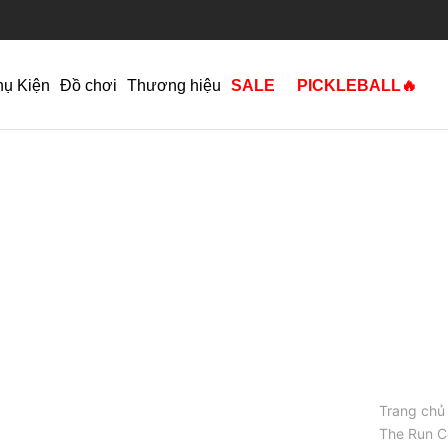
hụ Kiện
Đồ chơi
Thương hiệu
SALE
PICKLEBALL🔥
Trang chủ
The Run Co