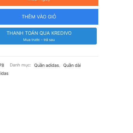
THÊM VÀO GIỎ
THANH TOÁN QUA KREDIVO
Mua trước - trả sau
78
Danh mục:
Quần adidas
,
Quần dài
idas