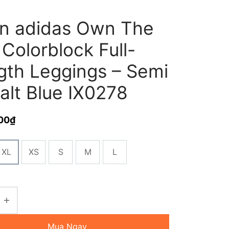
n adidas Own The
Colorblock Full-
gth Leggings – Semi
alt Blue IX0278
00
₫
XL
XS
S
M
L
Mua Ngay