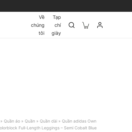
Về
Tạp
chúng
chí
tôi
giày
»
Quần áo
»
Quần
»
Quần dài
» Quần adidas Own
lorblock Full-Length Leggings – Semi Cobalt Blue