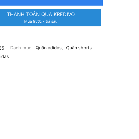
THANH TOÁN QUA KREDIVO
Mua trước - trả sau
35
Danh mục:
Quần adidas
,
Quần shorts
idas