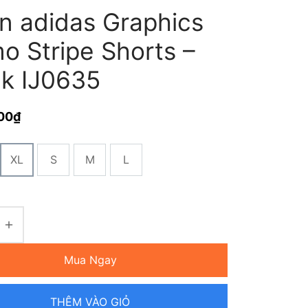
n adidas Graphics
o Stripe Shorts –
ck IJ0635
00
₫
XL
S
M
L
Mua Ngay
THÊM VÀO GIỎ