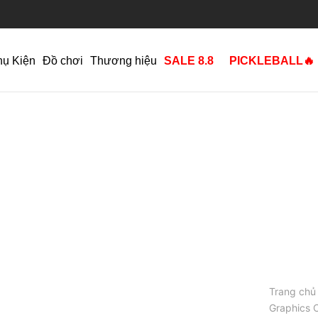
hụ Kiện
Đồ chơi
Thương hiệu
SALE 8.8
PICKLEBALL🔥
Trang chủ
Graphics 