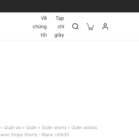
Về
Tạp
chúng
chí
tôi
giày
»
Quần áo
»
Quần
»
Quần shorts
» Quần adidas
Camo Stripe Shorts – Black IJ0635