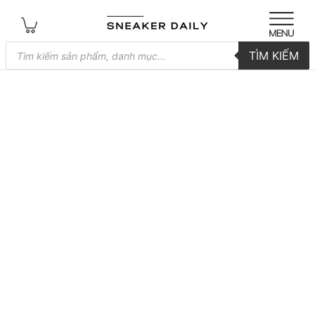
Tìm
TÌM KIẾM
kiếm
sản
phẩm