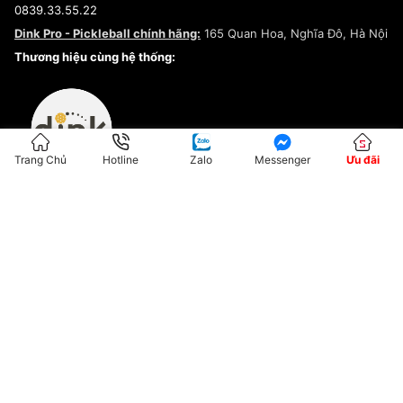
0839.33.55.22
Chính sách bảo mật
Dink Pro - Pickleball chính hãng:
165 Quan Hoa, Nghĩa Đô, Hà Nội
Kiểm tra tình trạng đơn hàng
Thương hiệu cùng hệ thống:
Trang Chủ
Hotline
Zalo
Messenger
Ưu đãi
ĐKKD:01G8033450 - Cấp ngày: 04/05/2023 - Nơi cấp: Hà Nội
Hộ Kinh Doanh Đại Lý Sneaker MST: 8828563711-001