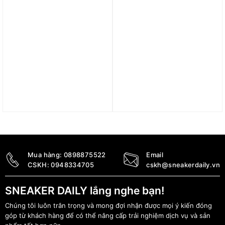
Quần adidas VRCT
Quần Adidas 3-Stripes
Shorts Red IS0200
French Terry Shorts
Black IU2517
1.290.000
₫
950.000
₫
Mua hàng:
0898875522
Email
CSKH:
0948334705
cskh@sneakerdaily.vn
SNEAKER DAILY lắng nghe bạn!
Chúng tôi luôn trân trọng và mong đợi nhận được mọi ý kiến đóng
góp từ khách hàng để có thể nâng cấp trải nghiệm dịch vụ và sản