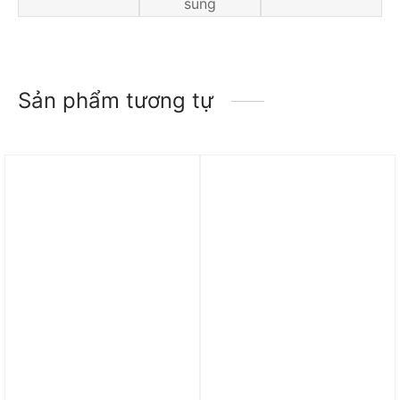
sung
Sản phẩm tương tự
Trả góp 0%
Trả góp 0%
Quần adidas Track Pants
Quần adidas Adicolor