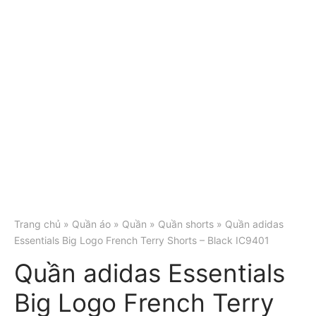
Trang chủ
»
Quần áo
»
Quần
»
Quần shorts
» Quần adidas
Essentials Big Logo French Terry Shorts – Black IC9401
Quần adidas Essentials
Big Logo French Terry