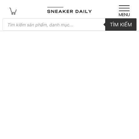
Tìm
TÌM KIẾM
kiếm
sản
phẩm