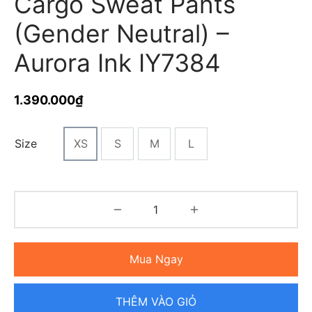
Cargo Sweat Pants
(Gender Neutral) –
Aurora Ink IY7384
1.390.000
₫
Size
XS
S
M
L
Mua Ngay
THÊM VÀO GIỎ