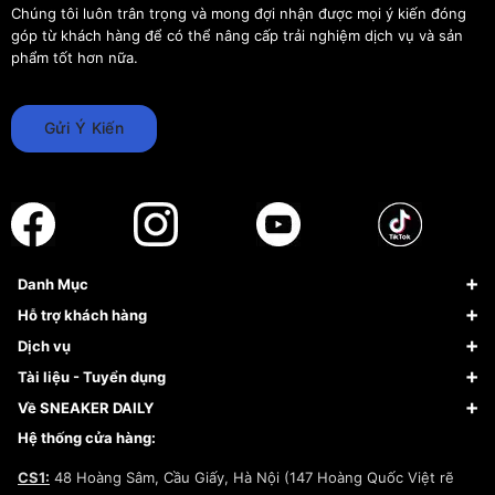
Chúng tôi luôn trân trọng và mong đợi nhận được mọi ý kiến đóng
góp từ khách hàng để có thể nâng cấp trải nghiệm dịch vụ và sản
phẩm tốt hơn nữa.
Gửi Ý Kiến
Danh Mục
Sneaker
Hỗ trợ khách hàng
Giày Bóng Rổ
FAQs & Help
Dịch vụ
Giày Nike
Về Fundiin
Tạp chí
Tài liệu - Tuyển dụng
Giày Adidas
Hướng dẫn thanh toán trả sau qua Fundiin
Dịch vụ ký gửi
Đăng ký bản quyền
Về SNEAKER DAILY
Giày Peak
Chính sách đổi trả/Hoàn tiền
Tuyển dụng
Câu chuyện về SNEAKER DAILY
Hệ thống cửa hàng:
Lego
Chính sách giao hàng/Kiểm hàng
Đăng ký Cộng Tác Viên Bán Hàng
Cam kết mua sắm
CS1:
48 Hoàng Sâm, Cầu Giấy, Hà Nội (147 Hoàng Quốc Việt rẽ
Chính sách bảo hành
Hợp tác NCC