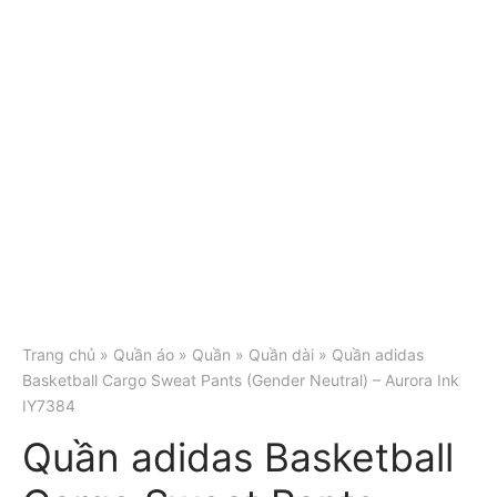
Trang chủ
»
Quần áo
»
Quần
»
Quần dài
» Quần adidas
Basketball Cargo Sweat Pants (Gender Neutral) – Aurora Ink
IY7384
Quần adidas Basketball