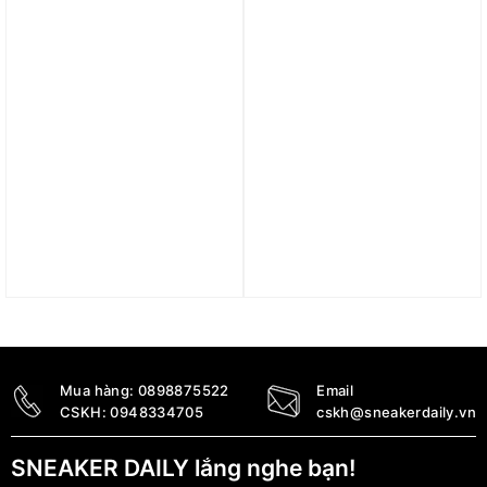
1.270.000
₫
Trả góp 0%
Trả góp 0%
Quần adidas Adicolor
Quần nỉ adidas Future
Classics Spinter Shorts –
Icons 3 sọc Nữ ‘Black’
Black HS2069
JE0150
1.490.000
₫
1.790.000
₫
Mua hàng:
0898875522
Email
CSKH:
0948334705
cskh@sneakerdaily.vn
SNEAKER DAILY lắng nghe bạn!