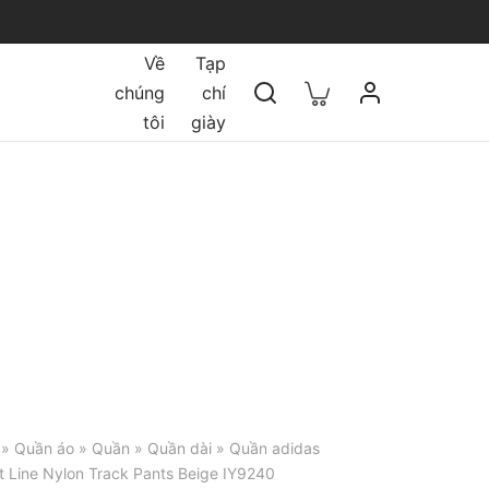
Về
Tạp
chúng
chí
tôi
giày
»
Quần áo
»
Quần
»
Quần dài
» Quần adidas
t Line Nylon Track Pants Beige IY9240