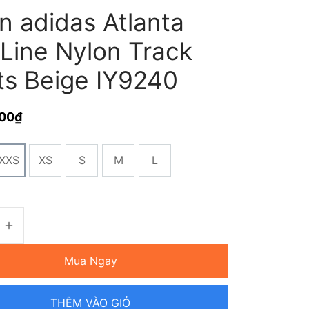
n adidas Atlanta
 Line Nylon Track
ts Beige IY9240
000
₫
XXS
XS
S
M
L
Mua Ngay
THÊM VÀO GIỎ