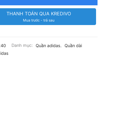
THANH TOÁN QUA KREDIVO
Mua trước - trả sau
240
Danh mục:
Quần adidas
,
Quần dài
idas