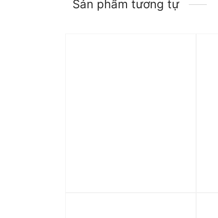
Sản phẩm tương tự
Trả góp 0%
Tr
Quần adidas Own the Run 3-
Qu
Stripes Shorts – Black IQ3814
‘Pr
1.290.000
₫