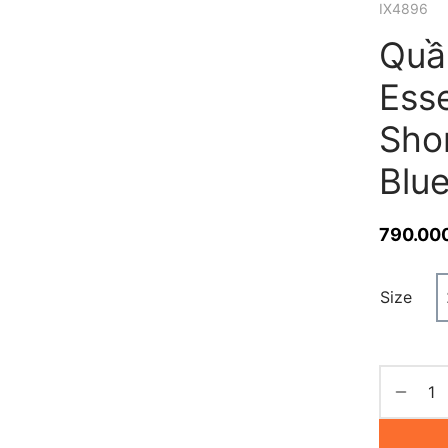
IX4896
Quầ
Esse
Sho
Blu
790.00
Size