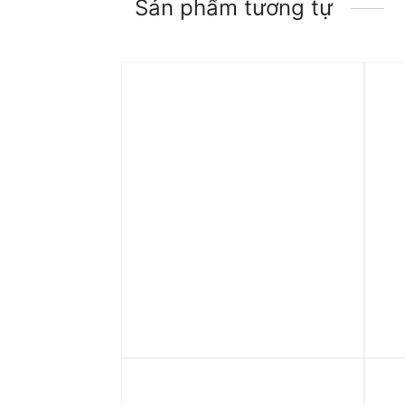
Sản phẩm tương tự
Trả góp 0%
Tr
Quần adidas Parachute Pants
Qu
– Black IY2075
X-
Sho
1.990.000
₫