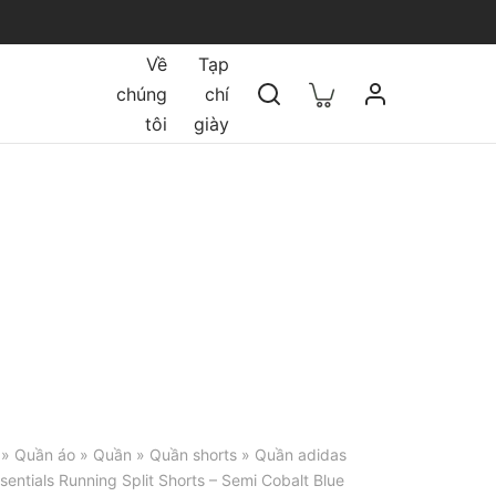
Về
Tạp
chúng
chí
tôi
giày
»
Quần áo
»
Quần
»
Quần shorts
» Quần adidas
sentials Running Split Shorts – Semi Cobalt Blue