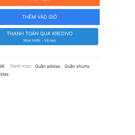
THÊM VÀO GIỎ
THANH TOÁN QUA KREDIVO
Mua trước - trả sau
96
Danh mục:
Quần adidas
,
Quần shorts
idas