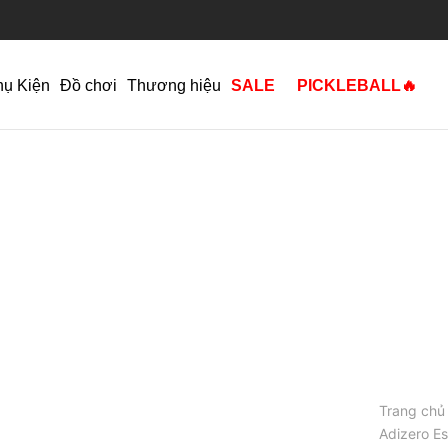
hụ Kiện
Đồ chơi
Thương hiệu
SALE
PICKLEBALL🔥
Trang chủ
Adizero Es