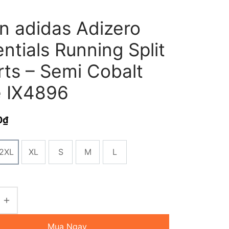
n adidas Adizero
ntials Running Split
rts – Semi Cobalt
e IX4896
0
₫
2XL
XL
S
M
L
Mua Ngay