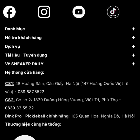
Danh Mục
Sneaker
Hỗ trợ khách hàng
Giày Bóng Rổ
FAQs & Help
Dịch vụ
Giày Nike
Về Fundiin
Tạp chí
Tài liệu - Tuyển dụng
Giày Adidas
Hướng dẫn thanh toán trả sau qua Fundiin
Dịch vụ ký gửi
Đăng ký bản quyền
Về SNEAKER DAILY
Giày Peak
Chính sách đổi trả/Hoàn tiền
Tuyển dụng
Câu chuyện về SNEAKER DAILY
Hệ thống cửa hàng:
Lego
Chính sách giao hàng/Kiểm hàng
Đăng ký Cộng Tác Viên Bán Hàng
Cam kết mua sắm
CS1:
48 Hoàng Sâm, Cầu Giấy, Hà Nội (147 Hoàng Quốc Việt rẽ
Chính sách bảo hành
Hợp tác NCC
vào) -
089.887.5522
Chính sách thanh toán
Chính sách đại lý
CS2:
Cơ sở 2: 1839 Đường Hùng Vương, Việt Trì, Phú Thọ -
Điều khoản dịch vụ
0839.33.55.22
Chính sách bảo mật
Dink Pro - Pickleball chính hãng:
165 Quan Hoa, Nghĩa Đô, Hà Nội
Kiểm tra tình trạng đơn hàng
Thương hiệu cùng hệ thống: