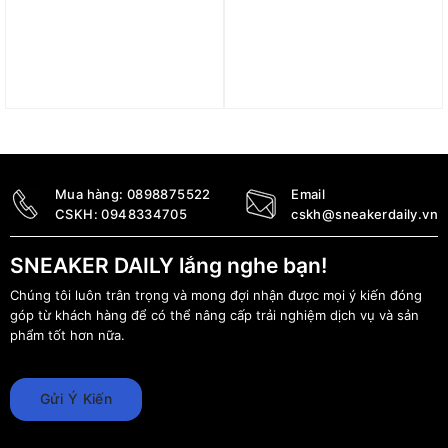
Mũ Jordan Rise
Mũ adidas HEAT.RDY
Structured Hat FZ2014-
Cap – Grey One IN2732
133
790.000
₫
890.000
₫
Mua hàng:
0898875522
Email
CSKH:
0948334705
cskh@sneakerdaily.vn
SNEAKER DAILY lắng nghe bạn!
Chúng tôi luôn trân trọng và mong đợi nhận được mọi ý kiến đóng
góp từ khách hàng để có thể nâng cấp trải nghiệm dịch vụ và sản
phẩm tốt hơn nữa.
Gửi Ý Kiến