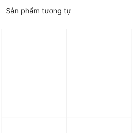
Sản phẩm tương tự
Trả góp 0%
Trả góp 0%
Mũ Nike Dri-FIT Rise
Mũ adidas Tour Metal
Structure Snapback Cap
Logo Cap – Collegiate
FB5623-252
Navy IN2716
790.000
₫
990.000
₫