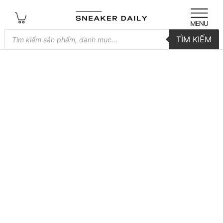
Tìm
TÌM KIẾM
kiếm
sản
phẩm