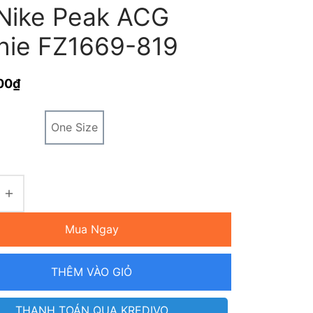
Nike Peak ACG
nie FZ1669-819
00
₫
One Size
Mua Ngay
THÊM VÀO GIỎ
THANH TOÁN QUA KREDIVO