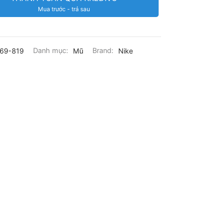
Mua trước - trả sau
69-819
Danh mục:
Mũ
Brand:
Nike