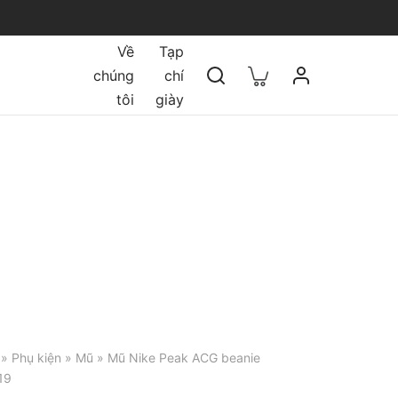
Về
Tạp
chúng
chí
tôi
giày
»
Phụ kiện
»
Mũ
» Mũ Nike Peak ACG beanie
19