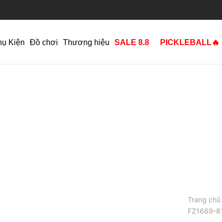
hụ Kiện
Đồ chơi
Thương hiệu
SALE 8.8
PICKLEBALL🔥
Trang chủ
FZ1669-8