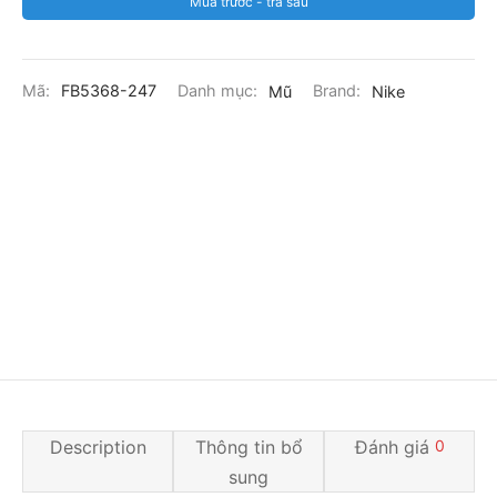
Mua trước - trả sau
Mã:
FB5368-247
Danh mục:
Mũ
Brand:
Nike
Description
Thông tin bổ
Đánh giá
0
sung