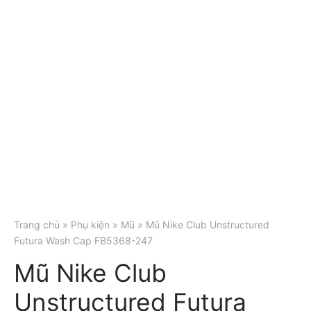
Trang chủ
»
Phụ kiện
»
Mũ
» Mũ Nike Club Unstructured
Futura Wash Cap FB5368-247
Mũ Nike Club
Unstructured Futura