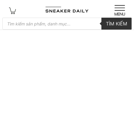
Tìm
TÌM KIẾM
kiếm
sản
phẩm