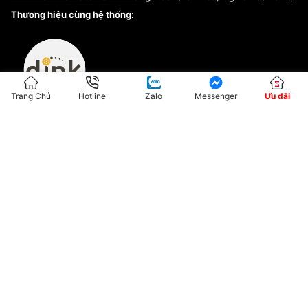
Kiểm tra tình trạng đơn hàng
Thương hiệu cùng hệ thống:
Trang Chủ
Hotline
Zalo
Messenger
Ưu đãi
ĐKKD:01G8033450 - Cấp ngày: 04/05/2023 - Nơi cấp: Hà Nội
Hộ Kinh Doanh Đại Lý Sneaker MST: 8828563711-001