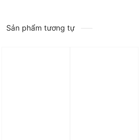
Sản phẩm tương tự
Trả góp 0%
Trả góp 0%
Mũ adidas Tour Stamp
Mũ Nike SB Club
Hat – Black IY5444
Unstructured Skate Cap