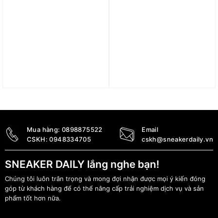
Mũ Nike Peak ACG
Mũ adidas Golf
beanie FZ1669-819
Performance Hat – Team
Navy IM9181
1.090.000
₫
690.000
₫
Mua hàng:
0898875522
Email
CSKH:
0948334705
cskh@sneakerdaily.vn
SNEAKER DAILY lắng nghe bạn!
Chúng tôi luôn trân trọng và mong đợi nhận được mọi ý kiến đóng
góp từ khách hàng để có thể nâng cấp trải nghiệm dịch vụ và sản
phẩm tốt hơn nữa.