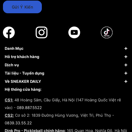
Gửi Ý Kiến
Danh Mục
Sneaker
Hỗ trợ khách hàng
Giày Bóng Rổ
FAQs & Help
Dịch vụ
Giày Nike
Về Fundiin
Tạp chí
Tài liệu - Tuyển dụng
Giày Adidas
Hướng dẫn thanh toán trả sau qua Fundiin
Dịch vụ ký gửi
Đăng ký bản quyền
Về SNEAKER DAILY
Giày Peak
Chính sách đổi trả/Hoàn tiền
Tuyển dụng
Câu chuyện về SNEAKER DAILY
Hệ thống cửa hàng:
Lego
Chính sách giao hàng/Kiểm hàng
Đăng ký Cộng Tác Viên Bán Hàng
Cam kết mua sắm
CS1:
48 Hoàng Sâm, Cầu Giấy, Hà Nội (147 Hoàng Quốc Việt rẽ
Chính sách bảo hành
Hợp tác NCC
vào) -
089.887.5522
Chính sách thanh toán
Chính sách đại lý
CS2:
Cơ sở 2: 1839 Đường Hùng Vương, Việt Trì, Phú Thọ -
Điều khoản dịch vụ
0839.33.55.22
Chính sách bảo mật
Dink Pro - Pickleball chính hãng:
165 Quan Hoa, Nghĩa Đô, Hà Nội