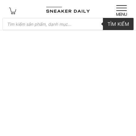
Tìm
TÌM KIẾM
kiếm
sản
phẩm