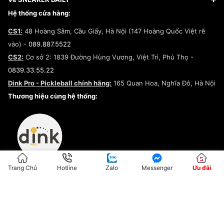
Giày Peak
Chính sách đổi trả/Hoàn tiền
Tuyển dụng
Câu chuyện về SNEAKER DAILY
Hệ thống cửa hàng:
Lego
Chính sách giao hàng/Kiểm hàng
Đăng ký Cộng Tác Viên Bán Hàng
Cam kết mua sắm
CS1:
48 Hoàng Sâm, Cầu Giấy, Hà Nội (147 Hoàng Quốc Việt rẽ
Chính sách bảo hành
Hợp tác NCC
vào) -
089.887.5522
Chính sách thanh toán
Chính sách đại lý
CS2:
Cơ sở 2: 1839 Đường Hùng Vương, Việt Trì, Phú Thọ -
Điều khoản dịch vụ
0839.33.55.22
Chính sách bảo mật
Dink Pro - Pickleball chính hãng:
165 Quan Hoa, Nghĩa Đô, Hà Nội
Kiểm tra tình trạng đơn hàng
Thương hiệu cùng hệ thống:
Trang Chủ
Hotline
Zalo
Messenger
Ưu đãi
ĐKKD:01G8033450 - Cấp ngày: 04/05/2023 - Nơi cấp: Hà Nội
Hộ Kinh Doanh Đại Lý Sneaker MST: 8828563711-001