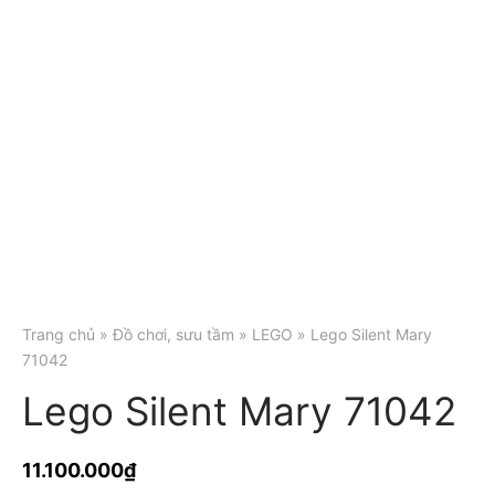
Trang chủ
»
Đồ chơi, sưu tầm
»
LEGO
» Lego Silent Mary
71042
Lego Silent Mary 71042
11.100.000
₫