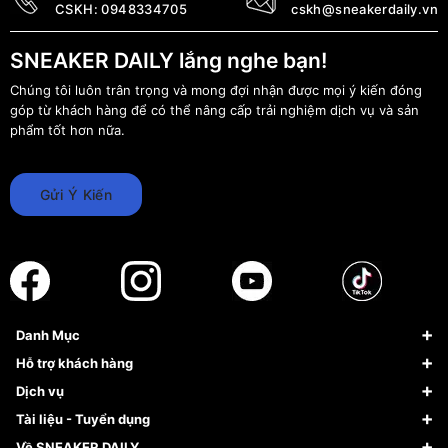
CSKH:
0948334705
cskh@sneakerdaily.vn
SNEAKER DAILY lắng nghe bạn!
Chúng tôi luôn trân trọng và mong đợi nhận được mọi ý kiến đóng
góp từ khách hàng để có thể nâng cấp trải nghiệm dịch vụ và sản
phẩm tốt hơn nữa.
Gửi Ý Kiến
Danh Mục
Sneaker
Hỗ trợ khách hàng
Giày Bóng Rổ
FAQs & Help
Dịch vụ
Giày Nike
Về Fundiin
Tạp chí
Tài liệu - Tuyển dụng
Giày Adidas
Hướng dẫn thanh toán trả sau qua Fundiin
Dịch vụ ký gửi
Đăng ký bản quyền
Về SNEAKER DAILY