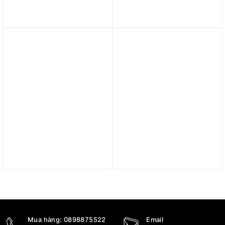
Lego Lion Knight’s Castle
Lego Arctic Explorer
10305
Ship 60368
13.000.000
₫
4.679.000
₫
Lego Robot Inventor
Lego Winnie the Pooh
51515
21326
17.090.000
₫
3.500.000
₫
Mua hàng:
0898875522
Email