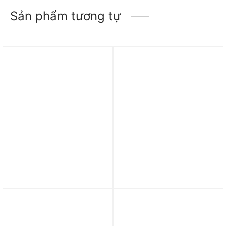
Sản phẩm tương tự
Trả góp 0%
Lego Grand Piano 21323
Lego Newt´s Case of
Magical Creatures 75952
10.920.000
₫
4.190.000
₫
Trả góp 0%