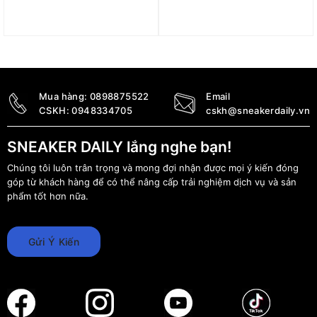
Lego Express Passenger
Lego T. rex Breakout
Train 60337
76956
5.700.000
₫
3.490.000
₫
Mua hàng:
0898875522
Email
CSKH:
0948334705
cskh@sneakerdaily.vn
SNEAKER DAILY lắng nghe bạn!
Chúng tôi luôn trân trọng và mong đợi nhận được mọi ý kiến đóng
góp từ khách hàng để có thể nâng cấp trải nghiệm dịch vụ và sản
phẩm tốt hơn nữa.
Gửi Ý Kiến