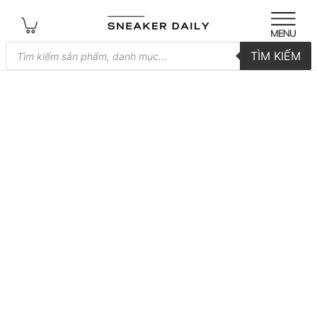
Tìm
TÌM KIẾM
kiếm
sản
phẩm