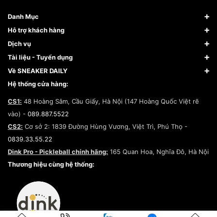
Danh Mục
Sneaker
Hỗ trợ khách hàng
Giày Bóng Rổ
FAQs & Help
Dịch vụ
Giày Nike
Về Fundiin
Tạp chí
Tài liệu - Tuyển dụng
Giày Adidas
Hướng dẫn thanh toán trả sau qua Fundiin
Dịch vụ ký gửi
Đăng ký bản quyền
Về SNEAKER DAILY
Giày Peak
Chính sách đổi trả/Hoàn tiền
Tuyển dụng
Câu chuyện về SNEAKER DAILY
Hệ thống cửa hàng:
Lego
Chính sách giao hàng/Kiểm hàng
Đăng ký Cộng Tác Viên Bán Hàng
Cam kết mua sắm
CS1:
48 Hoàng Sâm, Cầu Giấy, Hà Nội (147 Hoàng Quốc Việt rẽ
Chính sách bảo hành
Hợp tác NCC
vào) -
089.887.5522
Chính sách thanh toán
Chính sách đại lý
CS2:
Cơ sở 2: 1839 Đường Hùng Vương, Việt Trì, Phú Thọ -
Điều khoản dịch vụ
0839.33.55.22
Chính sách bảo mật
Dink Pro - Pickleball chính hãng:
165 Quan Hoa, Nghĩa Đô, Hà Nội
Kiểm tra tình trạng đơn hàng
Thương hiệu cùng hệ thống: