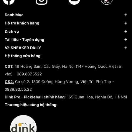
Danh Mục
Sneaker
Hỗ trợ khách hàng
Giày Bóng Rổ
FAQs & Help
Dịch vụ
Giày Nike
Về Fundiin
Tạp chí
Tài liệu - Tuyển dụng
Giày Adidas
Hướng dẫn thanh toán trả sau qua Fundiin
Dịch vụ ký gửi
Đăng ký bản quyền
Về SNEAKER DAILY
Giày Peak
Chính sách đổi trả/Hoàn tiền
Tuyển dụng
Câu chuyện về SNEAKER DAILY
Hệ thống cửa hàng:
Lego
Chính sách giao hàng/Kiểm hàng
Đăng ký Cộng Tác Viên Bán Hàng
Cam kết mua sắm
CS1:
48 Hoàng Sâm, Cầu Giấy, Hà Nội (147 Hoàng Quốc Việt rẽ
Chính sách bảo hành
Hợp tác NCC
vào) -
089.887.5522
Chính sách thanh toán
Chính sách đại lý
CS2:
Cơ sở 2: 1839 Đường Hùng Vương, Việt Trì, Phú Thọ -
Điều khoản dịch vụ
0839.33.55.22
Chính sách bảo mật
Dink Pro - Pickleball chính hãng:
165 Quan Hoa, Nghĩa Đô, Hà Nội
Kiểm tra tình trạng đơn hàng
Thương hiệu cùng hệ thống: