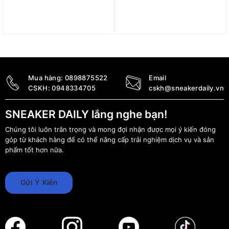
Lego Snow White and
Lego App-Controlled Cat
the Seven Dwarfs’
D11 Bulldozer 42131
Cottage 43242
14.000.000
₫
8.500.000
₫
Mua hàng:
0898875522
Email
CSKH:
0948334705
cskh@sneakerdaily.vn
SNEAKER DAILY lắng nghe bạn!
Chúng tôi luôn trân trọng và mong đợi nhận được mọi ý kiến đóng
góp từ khách hàng để có thể nâng cấp trải nghiệm dịch vụ và sản
phẩm tốt hơn nữa.
Gửi Ý Kiến