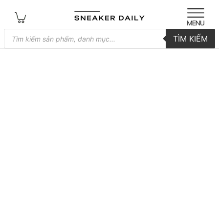
Tìm
TÌM KIẾM
kiếm
sản
phẩm