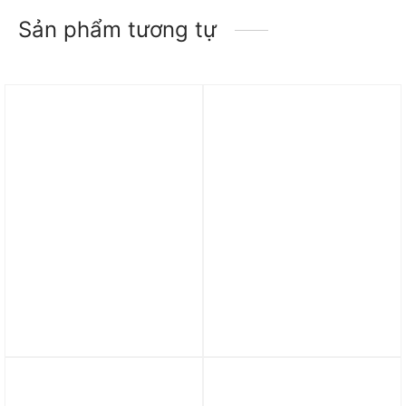
Sản phẩm tương tự
LEGO NINJAGO Rồng
Lego Wrecking Ball
Lửa Bóng Đêm Của Kai
75976
71822
2.590.000
₫
4.190.000
₫