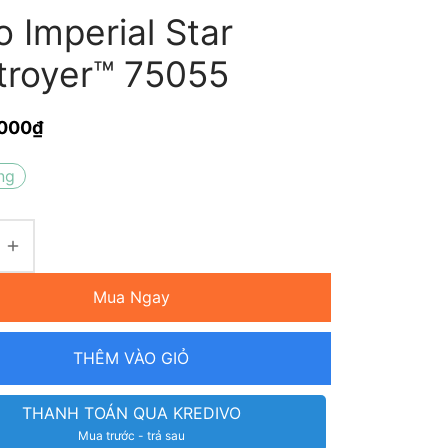
 Imperial Star
troyer™ 75055
.000
₫
ng
Mua Ngay
THÊM VÀO GIỎ
THANH TOÁN QUA KREDIVO
Mua trước - trả sau