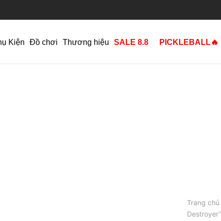
hụ Kiện
Đồ chơi
Thương hiệu
SALE 8.8
PICKLEBALL🔥
Trang chủ
Destroyer