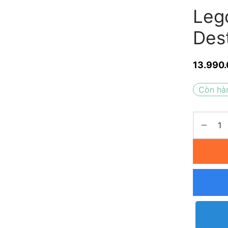
Lego
Des
13.990
Còn hà