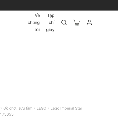
Về
Tạp
chúng
chí
tôi
giày
»
Đồ chơi, sưu tầm
»
LEGO
» Lego Imperial Star
™ 75055