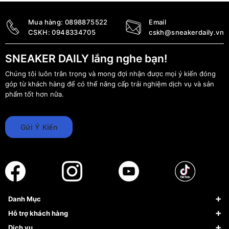
Mua hàng:
0898875522
Email
CSKH:
0948334705
cskh@sneakerdaily.vn
SNEAKER DAILY lắng nghe bạn!
Chúng tôi luôn trân trọng và mong đợi nhận được mọi ý kiến đóng
góp từ khách hàng để có thể nâng cấp trải nghiệm dịch vụ và sản
phẩm tốt hơn nữa.
Gửi Ý Kiến
Danh Mục
Sneaker
Hỗ trợ khách hàng
Giày Bóng Rổ
FAQs & Help
Dịch vụ