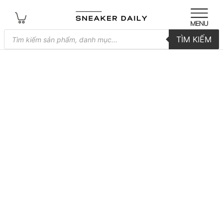
Tìm
TÌM KIẾM
kiếm
sản
phẩm