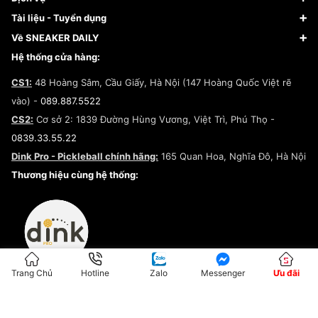
Giày Nike
Về Fundiin
Tạp chí
Tài liệu - Tuyển dụng
Giày Adidas
Hướng dẫn thanh toán trả sau qua Fundiin
Dịch vụ ký gửi
Đăng ký bản quyền
Về SNEAKER DAILY
Giày Peak
Chính sách đổi trả/Hoàn tiền
Tuyển dụng
Câu chuyện về SNEAKER DAILY
Hệ thống cửa hàng:
Lego
Chính sách giao hàng/Kiểm hàng
Đăng ký Cộng Tác Viên Bán Hàng
Cam kết mua sắm
CS1:
48 Hoàng Sâm, Cầu Giấy, Hà Nội (147 Hoàng Quốc Việt rẽ
Chính sách bảo hành
Hợp tác NCC
vào) -
089.887.5522
Chính sách thanh toán
Chính sách đại lý
CS2:
Cơ sở 2: 1839 Đường Hùng Vương, Việt Trì, Phú Thọ -
Điều khoản dịch vụ
0839.33.55.22
Chính sách bảo mật
Dink Pro - Pickleball chính hãng:
165 Quan Hoa, Nghĩa Đô, Hà Nội
Kiểm tra tình trạng đơn hàng
Thương hiệu cùng hệ thống:
Trang Chủ
Hotline
Zalo
Messenger
Ưu đãi