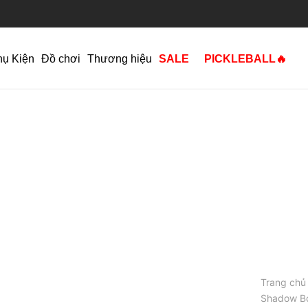
hụ Kiện
Đồ chơi
Thương hiệu
SALE
PICKLEBALL🔥
Trang chủ
Shadow B