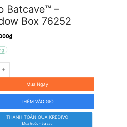
o Batcave™ –
dow Box 76252
.000
₫
ng
Mua Ngay
THÊM VÀO GIỎ
THANH TOÁN QUA KREDIVO
Mua trước - trả sau