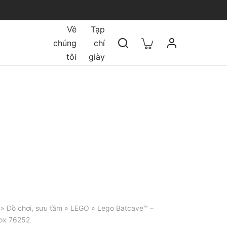
Về
Tạp
chúng
chí
tôi
giày
»
Đồ chơi, sưu tầm
»
LEGO
» Lego Batcave™ –
ox 76252