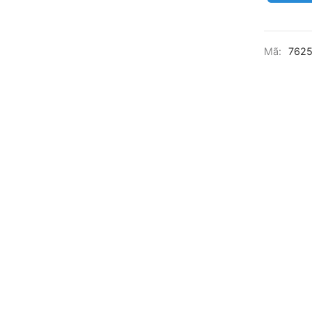
Mã:
762