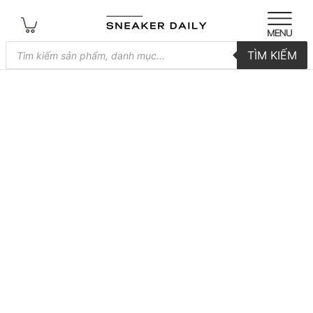
Tìm
TÌM KIẾM
kiếm
sản
phẩm