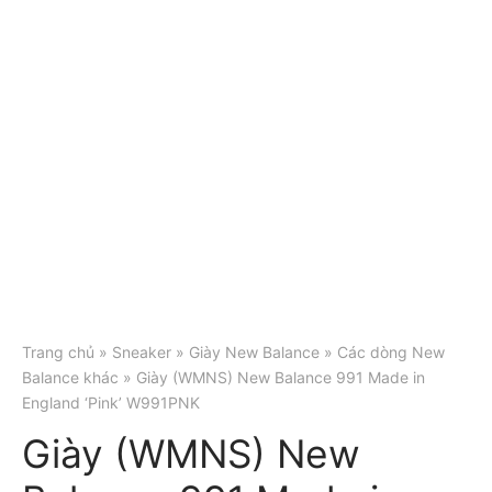
Trang chủ
»
Sneaker
»
Giày New Balance
»
Các dòng New
Balance khác
» Giày (WMNS) New Balance 991 Made in
England ‘Pink’ W991PNK
Giày (WMNS) New