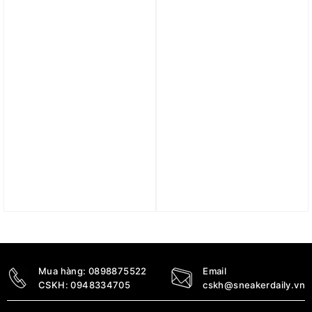
4.090.000
₫
2.090.000
₫
Trả góp 0%
Trả góp 0%
Giày New Balance 990v6
Giày New Balance Fresh
Made In USA ‘Sea Salt
Foam X Lav v2 ‘Raw
Castlerock’ U993GG
Sugar Dragonfly’
MCHLAVT2
5.690.000
₫
2.390.000
₫
Mua hàng:
0898875522
Email
CSKH:
0948334705
cskh@sneakerdaily.vn