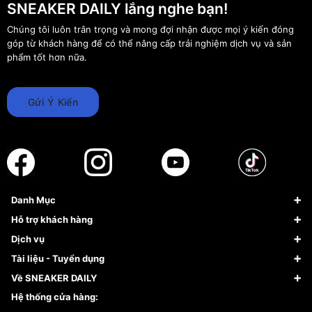
SNEAKER DAILY lắng nghe bạn!
Chúng tôi luôn trân trọng và mong đợi nhận được mọi ý kiến đóng
góp từ khách hàng để có thể nâng cấp trải nghiệm dịch vụ và sản
phẩm tốt hơn nữa.
Gửi Ý Kiến
Danh Mục
Sneaker
Hỗ trợ khách hàng
Giày Bóng Rổ
FAQs & Help
Dịch vụ
Giày Nike
Về Fundiin
Tạp chí
Tài liệu - Tuyển dụng
Giày Adidas
Hướng dẫn thanh toán trả sau qua Fundiin
Dịch vụ ký gửi
Đăng ký bản quyền
Về SNEAKER DAILY
Giày Peak
Chính sách đổi trả/Hoàn tiền
Tuyển dụng
Câu chuyện về SNEAKER DAILY
Hệ thống cửa hàng:
Lego
Chính sách giao hàng/Kiểm hàng