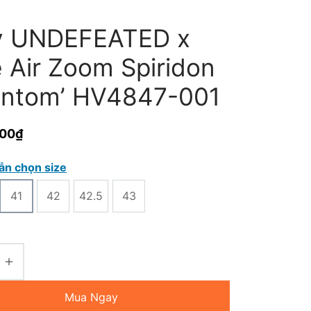
y UNDEFEATED x
 Air Zoom Spiridon
antom’ HV4847-001
000
₫
ẫn chọn size
41
42
42.5
43
Mua Ngay