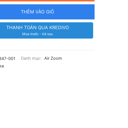
THÊM VÀO GIỎ
THANH TOÁN QUA KREDIVO
Mua trước - trả sau
847-001
Danh mục:
Air Zoom
ke