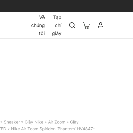
Về
Tạp
chúng
chí
tôi
giày
»
Sneaker
»
Giày Nike
»
Air Zoom
» Giày
D x Nike Air Zoom Spiridon ‘Phantom’ HV4847-