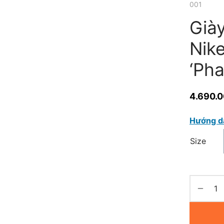
001
Già
Nike
‘Ph
4.690.
Hướng d
Size