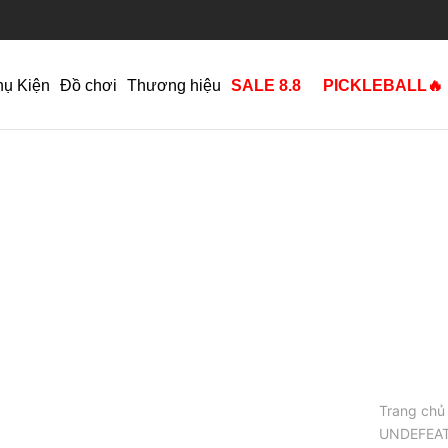
hụ Kiện
Đồ chơi
Thương hiệu
SALE 8.8
PICKLEBALL🔥
Trang chủ
UNDEFEATE