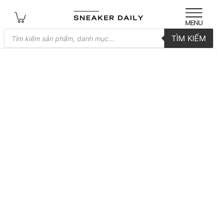
Tìm
TÌM KIẾM
kiếm
sản
phẩm