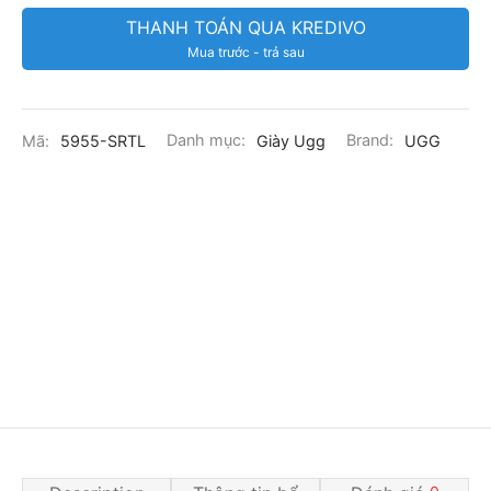
THANH TOÁN QUA KREDIVO
Mua trước - trả sau
Mã:
5955-SRTL
Danh mục:
Giày Ugg
Brand:
UGG