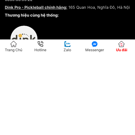
Chính sách bảo mật
Dink Pro - Pickleball chính hãng:
165 Quan Hoa, Nghĩa Đô, Hà Nội
Kiểm tra tình trạng đơn hàng
Thương hiệu cùng hệ thống:
Trang Chủ
Hotline
Zalo
Messenger
Ưu đãi
ĐKKD:01G8033450 - Cấp ngày: 04/05/2023 - Nơi cấp: Hà Nội
Hộ Kinh Doanh Đại Lý Sneaker MST: 8828563711-001