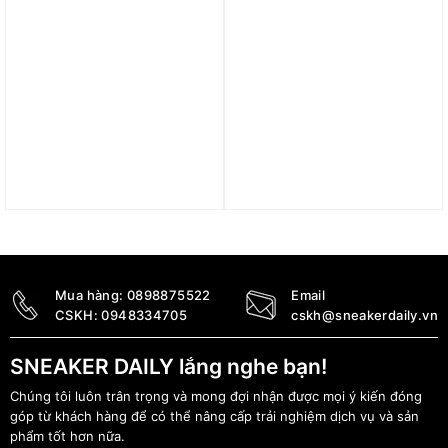
Dép UGG Fluff Yeah
Giày UGG Classic Mini II
‘Orange’ 1118459-CPPP
‘Black’ 1016222-BLK
3.890.000
₫
4.890.000
₫
Mua hàng:
0898875522
Email
CSKH:
0948334705
cskh@sneakerdaily.vn
SNEAKER DAILY lắng nghe bạn!
Chúng tôi luôn trân trọng và mong đợi nhận được mọi ý kiến đóng
góp từ khách hàng để có thể nâng cấp trải nghiệm dịch vụ và sản
phẩm tốt hơn nữa.