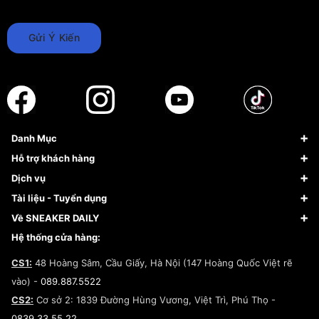
Gửi Ý Kiến
Danh Mục
Sneaker
Hỗ trợ khách hàng
Giày Bóng Rổ
FAQs & Help
Dịch vụ
Giày Nike
Về Fundiin
Tạp chí
Tài liệu - Tuyển dụng
Giày Adidas
Hướng dẫn thanh toán trả sau qua Fundiin
Dịch vụ ký gửi
Đăng ký bản quyền
Về SNEAKER DAILY
Giày Peak
Chính sách đổi trả/Hoàn tiền
Tuyển dụng
Câu chuyện về SNEAKER DAILY
Hệ thống cửa hàng:
Lego
Chính sách giao hàng/Kiểm hàng
Đăng ký Cộng Tác Viên Bán Hàng
Cam kết mua sắm
CS1:
48 Hoàng Sâm, Cầu Giấy, Hà Nội (147 Hoàng Quốc Việt rẽ
Chính sách bảo hành
Hợp tác NCC
vào) -
089.887.5522
Chính sách thanh toán
Chính sách đại lý
CS2:
Cơ sở 2: 1839 Đường Hùng Vương, Việt Trì, Phú Thọ -
Điều khoản dịch vụ
0839.33.55.22