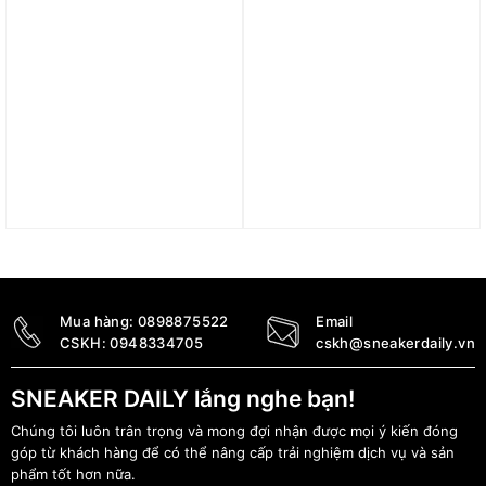
Dép UGG Goldenstar
Giày UGG Classic Ultra
Clog Driftwood 1138252-
Mini ‘Antilope’ 1116109-
DRI
ALP
5.890.000
₫
4.590.000
₫
Mua hàng:
0898875522
Email
CSKH:
0948334705
cskh@sneakerdaily.vn
SNEAKER DAILY lắng nghe bạn!
Chúng tôi luôn trân trọng và mong đợi nhận được mọi ý kiến đóng
góp từ khách hàng để có thể nâng cấp trải nghiệm dịch vụ và sản
phẩm tốt hơn nữa.