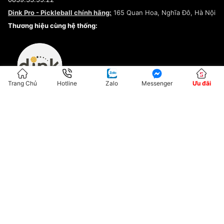
Chính sách bảo mật
Dink Pro - Pickleball chính hãng:
165 Quan Hoa, Nghĩa Đô, Hà Nội
Kiểm tra tình trạng đơn hàng
Thương hiệu cùng hệ thống:
Trang Chủ
Hotline
Zalo
Messenger
Ưu đãi
ĐKKD:01G8033450 - Cấp ngày: 04/05/2023 - Nơi cấp: Hà Nội
Hộ Kinh Doanh Đại Lý Sneaker MST: 8828563711-001