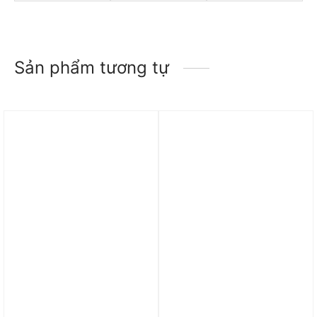
Sản phẩm tương tự
Giày UGG Classic Ultra
Giày UGG Classic Ultra
Mini ‘Olive Green’
Mini Platform ‘Moss