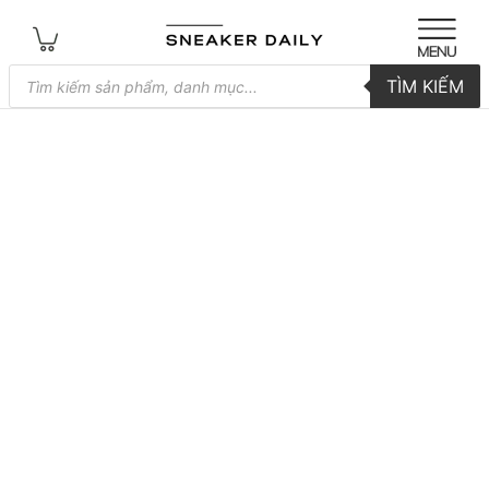
Tìm
TÌM KIẾM
kiếm
sản
phẩm