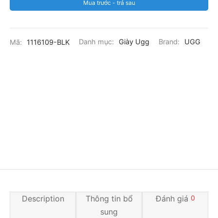
Mua trước - trả sau
Mã:
1116109-BLK
Danh mục:
Giày Ugg
Brand:
UGG
Description
Thông tin bổ
Đánh giá
0
sung