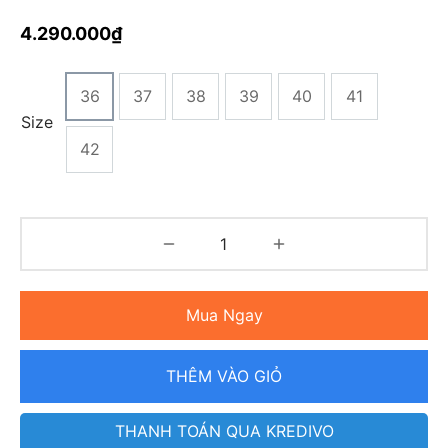
4.290.000
₫
36
37
38
39
40
41
Size
42
Mua Ngay
THÊM VÀO GIỎ
THANH TOÁN QUA KREDIVO