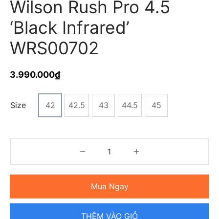
Wilson Rush Pro 4.5
‘Black Infrared’
WRS00702
3.990.000
₫
Size
42
42.5
43
44.5
45
Mua Ngay
THÊM VÀO GIỎ