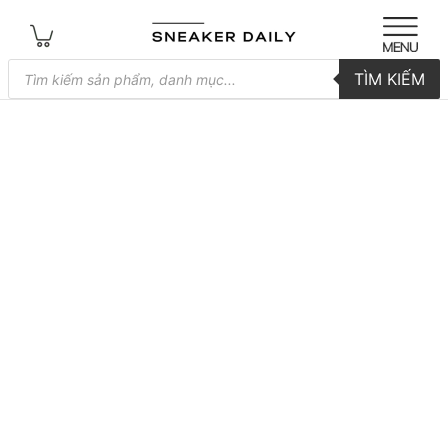
Tìm
TÌM KIẾM
kiếm
sản
phẩm