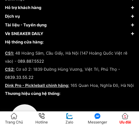
Sneaker
Hỗ trợ khách hàng
Giày Bóng Rổ
FAQs & Help
Dịch vụ
Giày Nike
Về Fundiin
Tạp chí
Tài liệu - Tuyển dụng
Giày Adidas
Hướng dẫn thanh toán trả sau qua Fundiin
Dịch vụ ký gửi
Đăng ký bản quyền
Về SNEAKER DAILY
Giày Peak
Chính sách đổi trả/Hoàn tiền
Tuyển dụng
Câu chuyện về SNEAKER DAILY
Hệ thống cửa hàng:
Lego
Chính sách giao hàng/Kiểm hàng
Đăng ký Cộng Tác Viên Bán Hàng
Cam kết mua sắm
CS1:
48 Hoàng Sâm, Cầu Giấy, Hà Nội (147 Hoàng Quốc Việt rẽ
Chính sách bảo hành
Hợp tác NCC
vào) -
089.887.5522
Chính sách thanh toán
Chính sách đại lý
CS2:
Cơ sở 2: 1839 Đường Hùng Vương, Việt Trì, Phú Thọ -
Điều khoản dịch vụ
0839.33.55.22
Chính sách bảo mật
Dink Pro - Pickleball chính hãng:
165 Quan Hoa, Nghĩa Đô, Hà Nội
Kiểm tra tình trạng đơn hàng
Thương hiệu cùng hệ thống:
Trang Chủ
Hotline
Zalo
Messenger
Ưu đãi