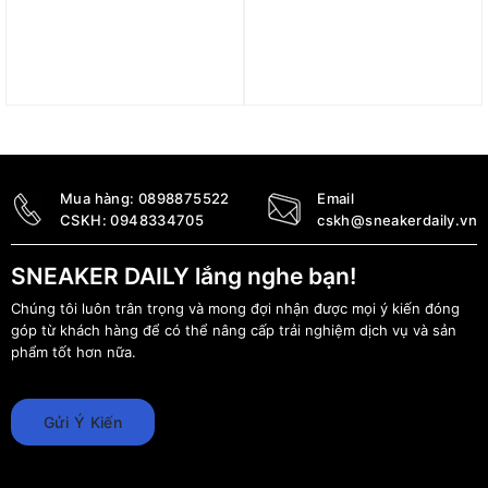
Giày Asics Upcourt 6
Giày Babolat Jet Mach 4
‘Saba Blue/White’
All Court ‘Beige / Dark
1071A104-404
Blue’ 30S26629B-1115
1.890.000
₫
4.099.000
₫
1.190.000
₫
3.390.000
₫
Mua hàng:
0898875522
Email
CSKH:
0948334705
cskh@sneakerdaily.vn
SNEAKER DAILY lắng nghe bạn!
Chúng tôi luôn trân trọng và mong đợi nhận được mọi ý kiến đóng
góp từ khách hàng để có thể nâng cấp trải nghiệm dịch vụ và sản
phẩm tốt hơn nữa.
Gửi Ý Kiến