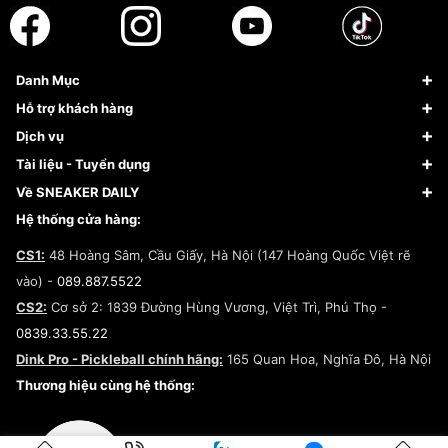
Danh Mục
Sneaker
Hỗ trợ khách hàng
Giày Bóng Rổ
FAQs & Help
Dịch vụ
Giày Nike
Về Fundiin
Tạp chí
Tài liệu - Tuyển dụng
Giày Adidas
Hướng dẫn thanh toán trả sau qua Fundiin
Dịch vụ ký gửi
Đăng ký bản quyền
Về SNEAKER DAILY
Giày Peak
Chính sách đổi trả/Hoàn tiền
Tuyển dụng
Câu chuyện về SNEAKER DAILY
Hệ thống cửa hàng:
Lego
Chính sách giao hàng/Kiểm hàng
Đăng ký Cộng Tác Viên Bán Hàng
Cam kết mua sắm
CS1:
48 Hoàng Sâm, Cầu Giấy, Hà Nội (147 Hoàng Quốc Việt rẽ
Chính sách bảo hành
Hợp tác NCC
vào) -
089.887.5522
Chính sách thanh toán
Chính sách đại lý
CS2:
Cơ sở 2: 1839 Đường Hùng Vương, Việt Trì, Phú Thọ -
Điều khoản dịch vụ
0839.33.55.22
Chính sách bảo mật
Dink Pro - Pickleball chính hãng:
165 Quan Hoa, Nghĩa Đô, Hà Nội
Kiểm tra tình trạng đơn hàng
Thương hiệu cùng hệ thống: