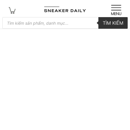
Tìm
TÌM KIẾM
kiếm
sản
phẩm