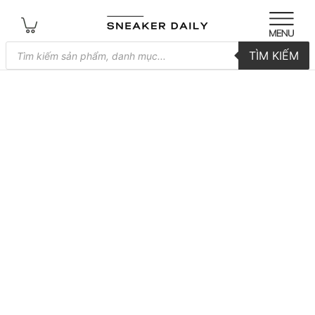
Tìm
TÌM KIẾM
kiếm
sản
phẩm