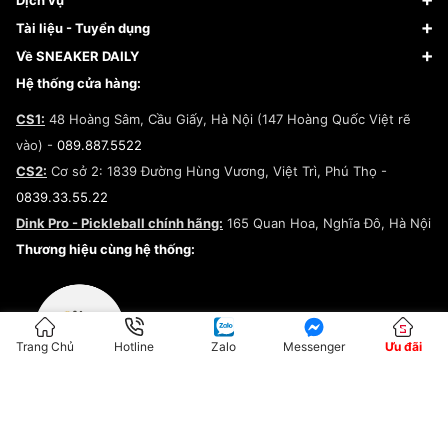
Dịch vụ
Giày Nike
Về Fundiin
Tạp chí
Tài liệu - Tuyển dụng
Giày Adidas
Hướng dẫn thanh toán trả sau qua Fundiin
Dịch vụ ký gửi
Đăng ký bản quyền
Về SNEAKER DAILY
Giày Peak
Chính sách đổi trả/Hoàn tiền
Tuyển dụng
Câu chuyện về SNEAKER DAILY
Hệ thống cửa hàng:
Lego
Chính sách giao hàng/Kiểm hàng
Đăng ký Cộng Tác Viên Bán Hàng
Cam kết mua sắm
CS1:
48 Hoàng Sâm, Cầu Giấy, Hà Nội (147 Hoàng Quốc Việt rẽ
Chính sách bảo hành
Hợp tác NCC
vào) -
089.887.5522
Chính sách thanh toán
Chính sách đại lý
CS2:
Cơ sở 2: 1839 Đường Hùng Vương, Việt Trì, Phú Thọ -
Điều khoản dịch vụ
0839.33.55.22
Chính sách bảo mật
Dink Pro - Pickleball chính hãng:
165 Quan Hoa, Nghĩa Đô, Hà Nội
Kiểm tra tình trạng đơn hàng
Thương hiệu cùng hệ thống:
Trang Chủ
Hotline
Zalo
Messenger
Ưu đãi