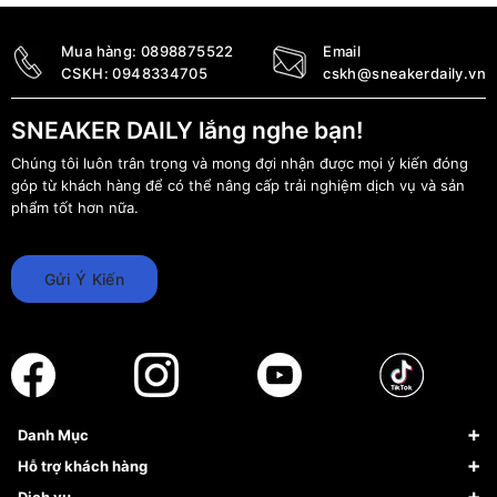
Mua hàng:
0898875522
Email
CSKH:
0948334705
cskh@sneakerdaily.vn
SNEAKER DAILY lắng nghe bạn!
Chúng tôi luôn trân trọng và mong đợi nhận được mọi ý kiến đóng
góp từ khách hàng để có thể nâng cấp trải nghiệm dịch vụ và sản
phẩm tốt hơn nữa.
Gửi Ý Kiến
Danh Mục
Sneaker
Hỗ trợ khách hàng
Giày Bóng Rổ
FAQs & Help