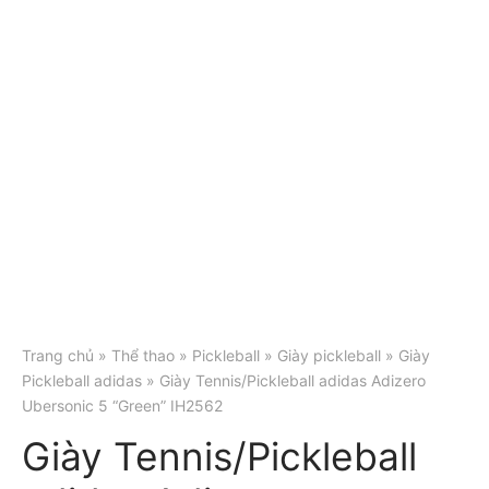
Trang chủ
»
Thể thao
»
Pickleball
»
Giày pickleball
»
Giày
Pickleball adidas
» Giày Tennis/Pickleball adidas Adizero
Ubersonic 5 “Green” IH2562
Giày Tennis/Pickleball