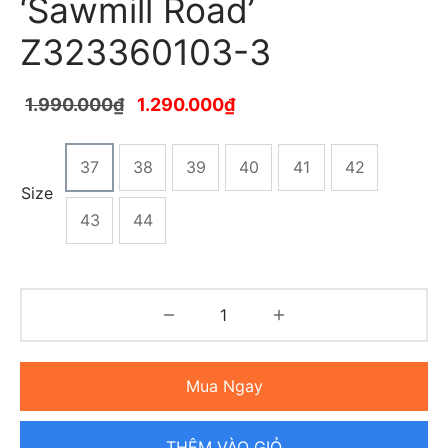
‘Sawmill Road’
Z323360103-3
1.990.000
₫
1.290.000
₫
37
38
39
40
41
42
Size
43
44
Mua Ngay
THÊM VÀO GIỎ