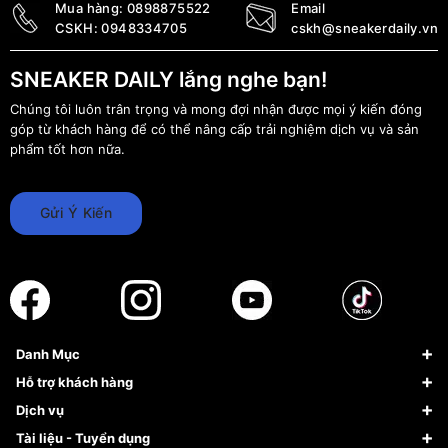
Mua hàng:
0898875522
Email
CSKH:
0948334705
cskh@sneakerdaily.vn
SNEAKER DAILY lắng nghe bạn!
Chúng tôi luôn trân trọng và mong đợi nhận được mọi ý kiến đóng
góp từ khách hàng để có thể nâng cấp trải nghiệm dịch vụ và sản
phẩm tốt hơn nữa.
Gửi Ý Kiến
Danh Mục
Sneaker
Hỗ trợ khách hàng
Giày Bóng Rổ
FAQs & Help
Dịch vụ
Giày Nike
Về Fundiin
Tạp chí
Tài liệu - Tuyển dụng