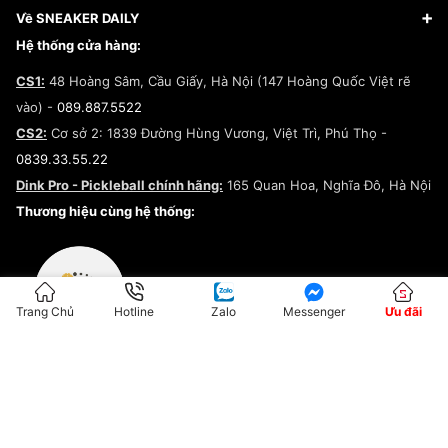
Giày Adidas
Hướng dẫn thanh toán trả sau qua Fundiin
Dịch vụ ký gửi
Đăng ký bản quyền
Về SNEAKER DAILY
Giày Peak
Chính sách đổi trả/Hoàn tiền
Tuyển dụng
Câu chuyện về SNEAKER DAILY
Hệ thống cửa hàng:
Lego
Chính sách giao hàng/Kiểm hàng
Đăng ký Cộng Tác Viên Bán Hàng
Cam kết mua sắm
CS1:
48 Hoàng Sâm, Cầu Giấy, Hà Nội (147 Hoàng Quốc Việt rẽ
Chính sách bảo hành
Hợp tác NCC
vào) -
089.887.5522
Chính sách thanh toán
Chính sách đại lý
CS2:
Cơ sở 2: 1839 Đường Hùng Vương, Việt Trì, Phú Thọ -
Điều khoản dịch vụ
0839.33.55.22
Chính sách bảo mật
Dink Pro - Pickleball chính hãng:
165 Quan Hoa, Nghĩa Đô, Hà Nội
Kiểm tra tình trạng đơn hàng
Thương hiệu cùng hệ thống:
Trang Chủ
Hotline
Zalo
Messenger
Ưu đãi
ĐKKD:01G8033450 - Cấp ngày: 04/05/2023 - Nơi cấp: Hà Nội