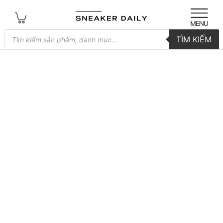
Tìm
TÌM KIẾM
kiếm
sản
phẩm