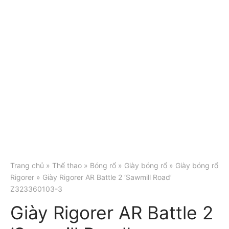
Trang chủ
»
Thể thao
»
Bóng rổ
»
Giày bóng rổ
»
Giày bóng rổ
Rigorer
» Giày Rigorer AR Battle 2 ‘Sawmill Road’
Z323360103-3
Giày Rigorer AR Battle 2