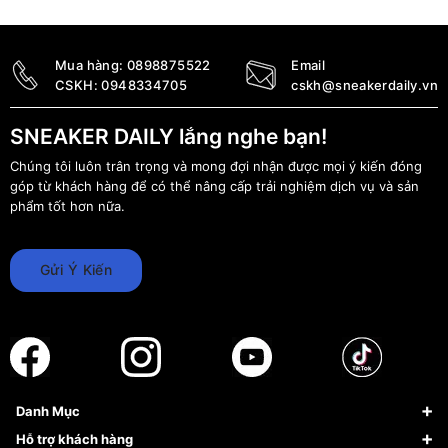
4.690.000
₫
5.890.000
₫
Mua hàng:
0898875522
Email
CSKH:
0948334705
cskh@sneakerdaily.vn
SNEAKER DAILY lắng nghe bạn!
Chúng tôi luôn trân trọng và mong đợi nhận được mọi ý kiến đóng
góp từ khách hàng để có thể nâng cấp trải nghiệm dịch vụ và sản
phẩm tốt hơn nữa.
Gửi Ý Kiến
Danh Mục
Sneaker
Hỗ trợ khách hàng