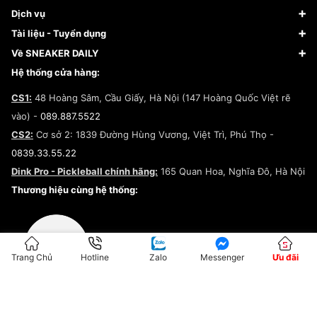
Giày Bóng Rổ
FAQs & Help
Dịch vụ
Giày Nike
Về Fundiin
Tạp chí
Tài liệu - Tuyển dụng
Giày Adidas
Hướng dẫn thanh toán trả sau qua Fundiin
Dịch vụ ký gửi
Đăng ký bản quyền
Về SNEAKER DAILY
Giày Peak
Chính sách đổi trả/Hoàn tiền
Tuyển dụng
Câu chuyện về SNEAKER DAILY
Hệ thống cửa hàng:
Lego
Chính sách giao hàng/Kiểm hàng
Đăng ký Cộng Tác Viên Bán Hàng
Cam kết mua sắm
CS1:
48 Hoàng Sâm, Cầu Giấy, Hà Nội (147 Hoàng Quốc Việt rẽ
Chính sách bảo hành
Hợp tác NCC
vào) -
089.887.5522
Chính sách thanh toán
Chính sách đại lý
CS2:
Cơ sở 2: 1839 Đường Hùng Vương, Việt Trì, Phú Thọ -
Điều khoản dịch vụ
0839.33.55.22
Chính sách bảo mật
Dink Pro - Pickleball chính hãng:
165 Quan Hoa, Nghĩa Đô, Hà Nội
Kiểm tra tình trạng đơn hàng
Thương hiệu cùng hệ thống:
Trang Chủ
Hotline
Zalo
Messenger
Ưu đãi