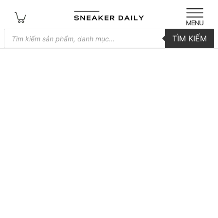
Tìm
TÌM KIẾM
kiếm
sản
phẩm