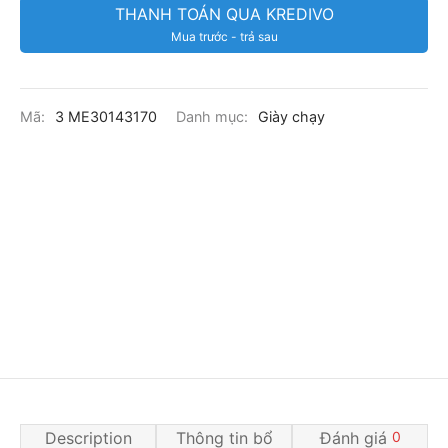
THANH TOÁN QUA KREDIVO
Mua trước - trả sau
Mã:
3 ME30143170
Danh mục:
Giày chạy
Description
Thông tin bổ
Đánh giá
0