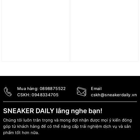
Giày (WMNS) Nike
Giày adidas UltraBoost
Revolution 7 ‘Black Off
1.0 Dna ‘Black Red’
Noir’ FB2208-002
ID2388
1.390.000
₫
3.590.000
₫
Mua hàng:
0898875522
Email
CSKH:
0948334705
cskh@sneakerdaily.vn
SNEAKER DAILY lắng nghe bạn!
Chúng tôi luôn trân trọng và mong đợi nhận được mọi ý kiến đóng
góp từ khách hàng để có thể nâng cấp trải nghiệm dịch vụ và sản
phẩm tốt hơn nữa.