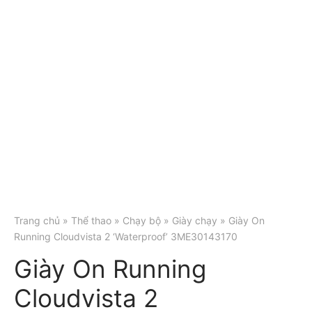
Trang chủ
»
Thể thao
»
Chạy bộ
»
Giày chạy
» Giày On
Running Cloudvista 2 ‘Waterproof’ 3ME30143170
Giày On Running
Cloudvista 2