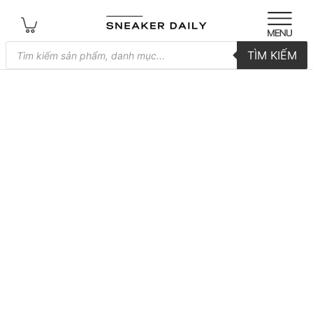
Tìm
TÌM KIẾM
kiếm
sản
phẩm