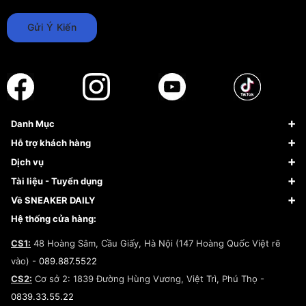
Gửi Ý Kiến
Danh Mục
Sneaker
Hỗ trợ khách hàng
Giày Bóng Rổ
FAQs & Help
Dịch vụ
Giày Nike
Về Fundiin
Tạp chí
Tài liệu - Tuyển dụng
Giày Adidas
Hướng dẫn thanh toán trả sau qua Fundiin
Dịch vụ ký gửi
Đăng ký bản quyền
Về SNEAKER DAILY
Giày Peak
Chính sách đổi trả/Hoàn tiền
Tuyển dụng
Câu chuyện về SNEAKER DAILY
Hệ thống cửa hàng:
Lego
Chính sách giao hàng/Kiểm hàng
Đăng ký Cộng Tác Viên Bán Hàng
Cam kết mua sắm
CS1:
48 Hoàng Sâm, Cầu Giấy, Hà Nội (147 Hoàng Quốc Việt rẽ
Chính sách bảo hành
Hợp tác NCC
vào) -
089.887.5522
Chính sách thanh toán
Chính sách đại lý
CS2:
Cơ sở 2: 1839 Đường Hùng Vương, Việt Trì, Phú Thọ -
Điều khoản dịch vụ
0839.33.55.22
Chính sách bảo mật