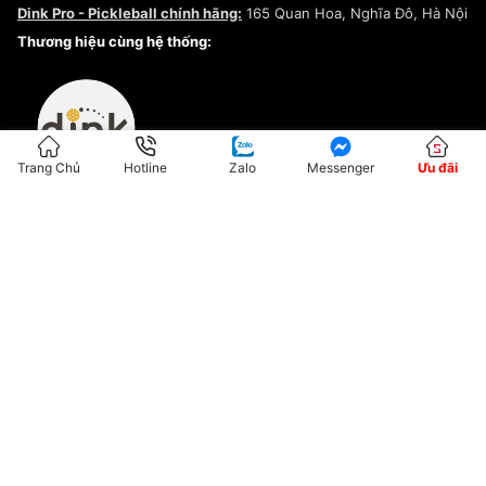
Dink Pro - Pickleball chính hãng:
165 Quan Hoa, Nghĩa Đô, Hà Nội
Kiểm tra tình trạng đơn hàng
Thương hiệu cùng hệ thống:
Trang Chủ
Hotline
Zalo
Messenger
Ưu đãi
ĐKKD:01G8033450 - Cấp ngày: 04/05/2023 - Nơi cấp: Hà Nội
Hộ Kinh Doanh Đại Lý Sneaker MST: 8828563711-001