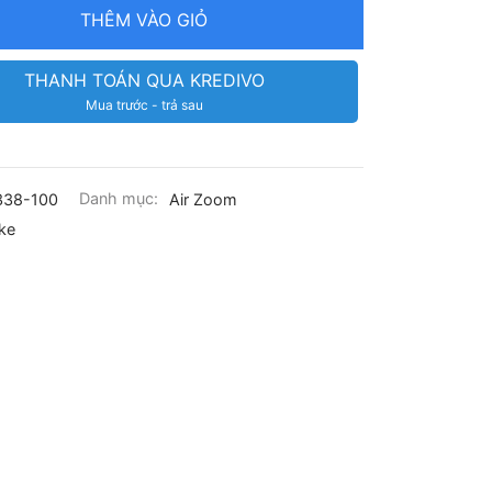
THÊM VÀO GIỎ
THANH TOÁN QUA KREDIVO
Mua trước - trả sau
338-100
Danh mục:
Air Zoom
ke