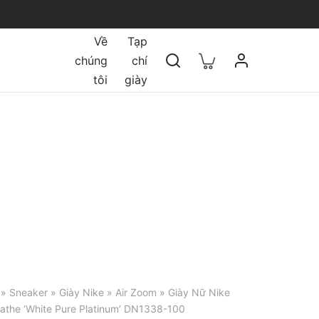
Về
Tạp
chúng
chí
tôi
giày
»
Sneaker
»
Giày Nike
»
Air Zoom
» Giày Nữ Nike
reathe ‘White Pure Platinum’ DN1338-100