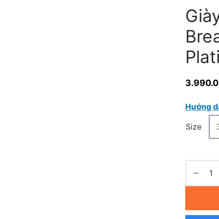
Giày
Bre
Pla
3.990.
Hướng d
Size