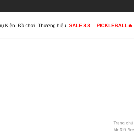
hụ Kiện
Đồ chơi
Thương hiệu
SALE 8.8
PICKLEBALL🔥
Trang chủ
Air Rift B