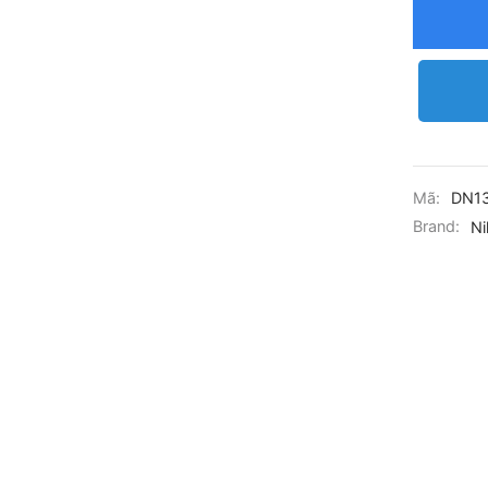
Mã:
DN1
Brand:
Ni