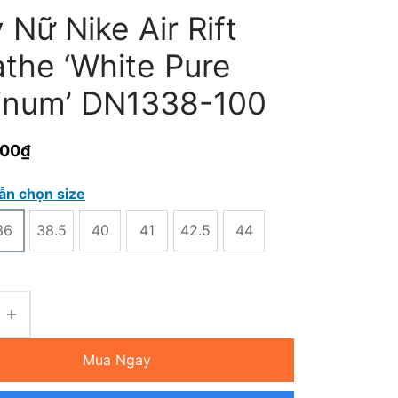
 Nữ Nike Air Rift
athe ‘White Pure
tinum’ DN1338-100
000
₫
ẫn chọn size
36
38.5
40
41
42.5
44
Mua Ngay